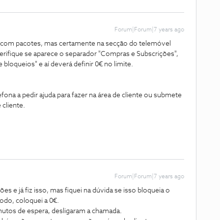
Forum|Forum|7 years ago
s com pacotes, mas certamente na secção do telemóvel
verifique se aparece o separador "Compras e Subscrições",
bloqueios" e aí deverá definir 0€ no limite.
fona a pedir ajuda para fazer na área de cliente ou submete
 cliente.
Forum|Forum|7 years ago
s e já fiz isso, mas fiquei na dúvida se isso bloqueia o
do, coloquei a 0€.
inutos de espera, desligaram a chamada.