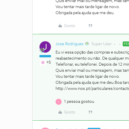
Quis enviar mail ou mensagem, mas tamb
Vou tentar mais tarde ligar de novo.
Obrigada pela ajuda que me deu.
Gosto
Jose Rodrigues
Super User
RE
Eu vi essa opção das compras e subscriçõe
reabastecimento ou não. De qualquer mo
+5
Telefonar, eu telefonei. Depois de 12 m
Quis enviar mail ou mensagem, mas tamb
Vou tentar mais tarde ligar de novo.
Obrigada pela ajuda que me deu.
Boa tar
http://www.nos.pt/particulares/conta
1 pessoa gostou
F
Gosto