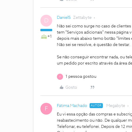
DanielS
Zettabyte
D
Não sei como surge no caso de cliente
tem "Serviços adicionais" nessa página 
+1
depois mais abaixo temo botão "limites e 
Não sei se resolve, é questão de testar.
Se não conseguir encontrar nada, ou tele
um pedido por escrito através da área de
1 pessoa gostou
F
Gosto
Fátima Machado
Megabyte
AUTOR
F
Eu vi essa opção das compras e subscriçõe
reabastecimento ou não. De qualquer mo
Telefonar, eu telefonei. Depois de 12 m