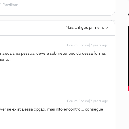
Partilhar
Mais antigos primeiro
Forum|Forum|7 years ago
na sua área pessoa, deverá submeter pedido dessa forma,
mento.
Forum|Forum|7 years ago
a ver se existia essa opção, mas não encontro... consegue