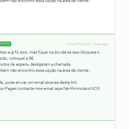
ém não encontro essa opção na área de cliente...
SPOSTA
Forum|Forum|7 years ago
s e já fiz isso, mas fiquei na dúvida se isso bloqueia o
do, coloquei a 0€.
inutos de espera, desligaram a chamada.
ém não encontro essa opção na área de cliente...
de, pode enviar um email através deste link:
ctos/Pages/contacte-nos-email.aspx?ak=formularioNOS