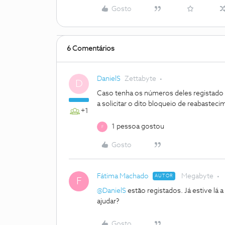
Gosto
6 Comentários
DanielS
Zettabyte
D
Caso tenha os números deles registado 
a solicitar o dito bloqueio de reabasteci
+1
1 pessoa gostou
F
Gosto
Fátima Machado
Megabyte
AUTOR
F
@DanielS
estão registados. Já estive lá 
ajudar?
Gosto