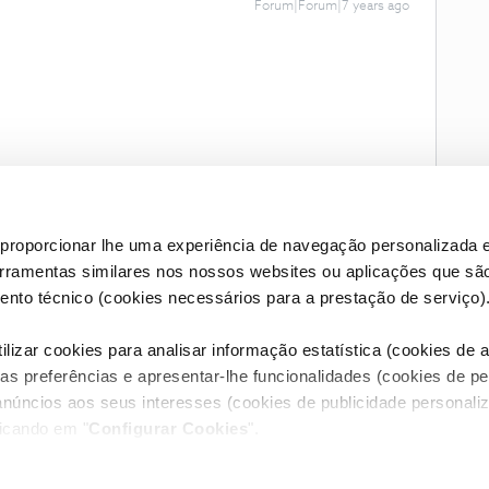
Forum|Forum|7 years ago
proporcionar lhe uma experiência de navegação personalizada e
erramentas similares nos nossos websites ou aplicações que sã
nto técnico (cookies necessários para a prestação de serviço)
lizar cookies para analisar informação estatística (cookies de an
as preferências e apresentar-lhe funcionalidades (cookies de p
Condições do Fórum NOS
Accessibility statement
anúncios aos seus interesses (cookies de publicidade personaliz
licando em "
Configurar Cookies
".
RIVACIDADE
CONFIGURAR COOKIES
QUALIDADE DE SERVIÇO