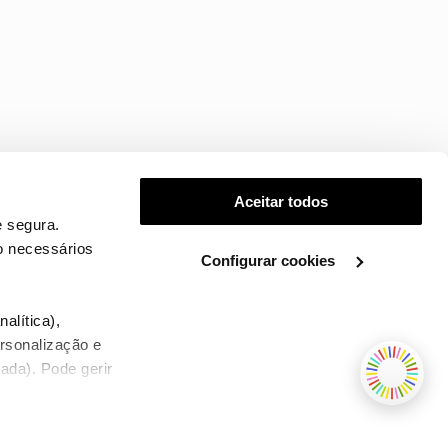
Aceitar todos
 segura.
o necessários
Configurar cookies
.
alítica),
ersonalização e
ada). Pode gerir
TERMOS E CONDIÇÕES
WHOLESALE