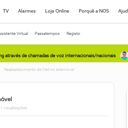
TV
Alarmes
Loja Online
Porquê a NOS
Aju
sistente Virtual
Passatempos
Registo
ing através de chamadas de voz internacionais/nacionais
Reabastecimento de Net no telemóvel
móvel
1 visualizações