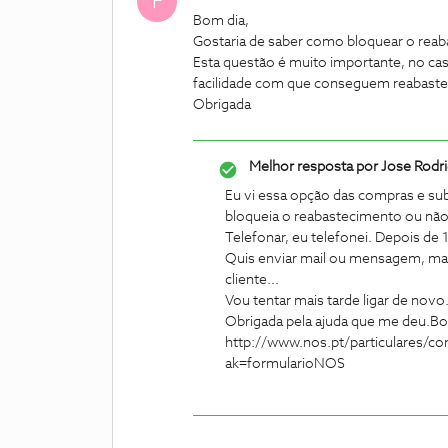
F
Bom dia,
Gostaria de saber como bloquear o rea
Esta questão é muito importante, no ca
facilidade com que conseguem reabaste
Obrigada
Melhor resposta por
Jose Rodr
Eu vi essa opção das compras e subsc
bloqueia o reabastecimento ou não
Telefonar, eu telefonei. Depois de
Quis enviar mail ou mensagem, ma
cliente...
Vou tentar mais tarde ligar de novo
Obrigada pela ajuda que me deu.
Bo
http://www.nos.pt/particulares/c
ak=formularioNOS