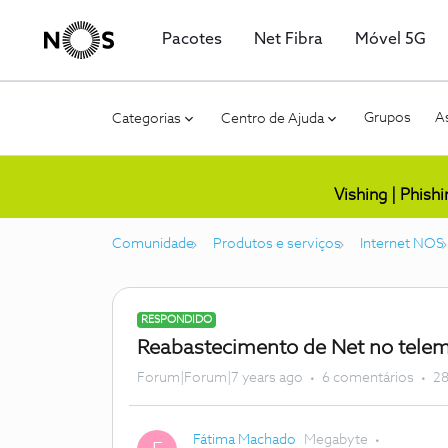
Pacotes
Net Fibra
Móvel 5G
Grupos
As
Categorias
Centro de Ajuda
Vishing | Phish
Comunidade
Produtos e serviços
Internet NOS
RESPONDIDO
Reabastecimento de Net no tele
Forum|Forum|7 years ago
6 comentários
28
Fátima Machado
Megabyte