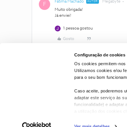
Fátima Machado
Megabyte
AUTOR
F
Muito obrigada!
Já enviei!
1 pessoa gostou
Gosto
Configuração de cookies
Os cookies permitem-nos 
Utilizamos cookies e/ou f
para o seu bom funcioname
Caso aceite, poderemos uti
adaptar este serviço às su
funcionalidade) e adaptar 
a utilização dos cookies c
CONTACTOS
POLÍTICA DE P
Ver mais detalhes