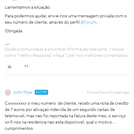
Lamentamos a situação.
Para podermos ajudar, envie-nos uma mensagem privada com o
seu número de cliente, através do perfil
@Fórum
.
Obrigada
Ajude a comunidade a encontrar informação relevante. Marque
como "Melhor Resposta" e faça "Like" nos melhores comentários.
joõo filipe
AUTOR
Forum|Forum|5 years ago
J
Cxxxxxxxxx o meu numero de cliente, recebi uma nota de creidto
de 7 euros por ativaçao indevida de um segundo cartao de
telemovel, mas nao foi reportada na fatura deste mes, o serviço
wi-fi nos na residencia nao esta disponivel, qual o motivo….
cumprimentos