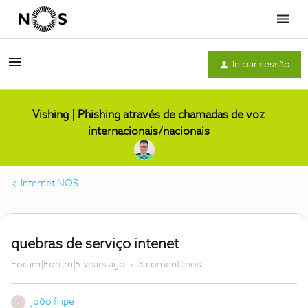
Menu
Iniciar sessão
Vishing | Phishing através de chamadas de voz
internacionais/nacionais
Internet NOS
quebras de serviço intenet
Forum|Forum|5 years ago
3 comentários
joõo filipe
J