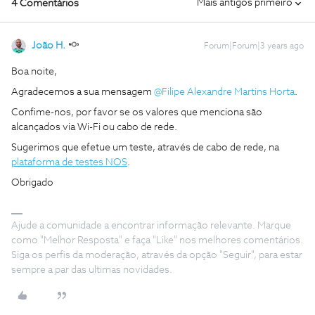
Mais antigos primeiro
4 Comentários
João H.
Forum|Forum|3 years ago
Boa noite,
Agradecemos a sua mensagem
@Filipe Alexandre Martins Horta
.
Confime-nos, por favor se os valores que menciona são
alcançados via Wi-Fi ou cabo de rede.
Sugerimos que efetue um teste, através de cabo de rede, na
plataforma de testes NOS
.
Obrigado
Ajude a comunidade a encontrar informação relevante. Marque
como "Melhor Resposta" e faça "Like" nos melhores comentários.
Siga os perfis da moderação, através da opção "Seguir", para estar
sempre a par das ultimas novidades.