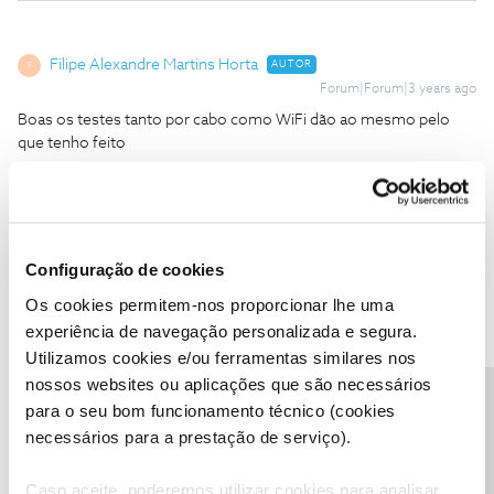
Filipe Alexandre Martins Horta
AUTOR
F
Forum|Forum|3 years ago
Boas os testes tanto por cabo como WiFi dão ao mesmo pelo
que tenho feito
Configuração de cookies
Mário P.
Forum|Forum|3 years ago
Os cookies permitem-nos proporcionar lhe uma
experiência de navegação personalizada e segura.
Bom dia
@Filipe Alexandre Martins Horta
,
Utilizamos cookies e/ou ferramentas similares nos
Diga-nos, por favor, qual o Router que tem instalado.
nossos websites ou aplicações que são necessários
Precisa de ajuda?
Obrigado
para o seu bom funcionamento técnico (cookies
necessários para a prestação de serviço).
Ajude a comunidade a encontrar informação relevante. Marque
Caso aceite, poderemos utilizar cookies para analisar
como "Melhor Resposta" e faça "Like" nos melhores comentários.