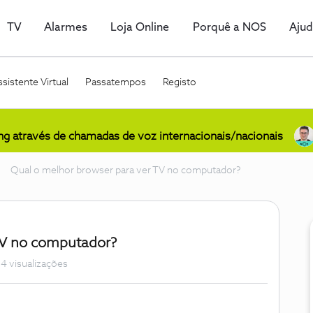
TV
Alarmes
Loja Online
Porquê a NOS
Aju
sistente Virtual
Passatempos
Registo
ing através de chamadas de voz internacionais/nacionais
Qual o melhor browser para ver TV no computador?
TV no computador?
4 visualizações