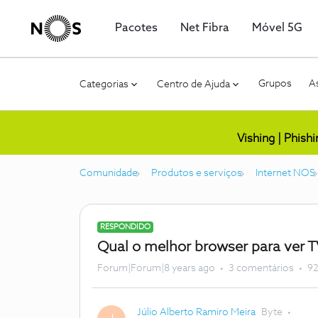
Pacotes
Net Fibra
Móvel 5G
Grupos
As
Categorias
Centro de Ajuda
Vishing | Phish
Comunidade
Produtos e serviços
Internet NOS
RESPONDIDO
Qual o melhor browser para ver 
Forum|Forum|8 years ago
3 comentários
92
Júlio Alberto Ramiro Meira
Byte