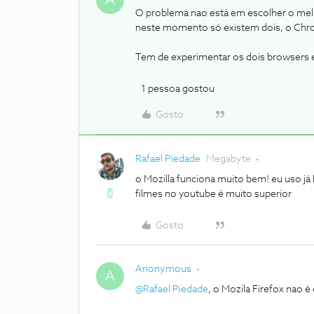
A
O problema nao está em escolher o mel
neste momento só existem dois, o Chr
Tem de experimentar os dois browsers e 
1 pessoa gostou
Gosto
Rafael Piedade
Megabyte
o Mozilla funciona muito bem! eu uso j
filmes no youtube é muito superior
Gosto
Anonymous
A
@Rafael Piedade
, o Mozila Firefox nao 