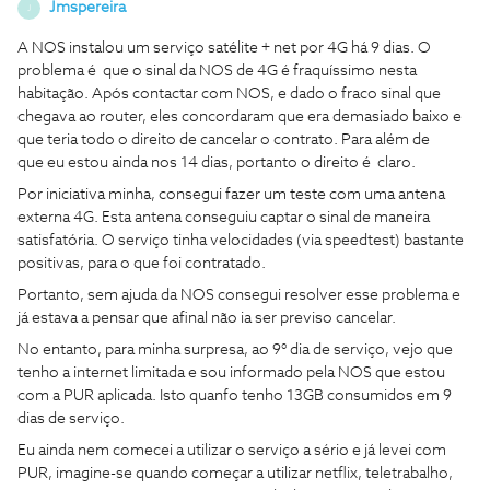
Jmspereira
J
A NOS instalou um serviço satélite + net por 4G há 9 dias. O
problema é que o sinal da NOS de 4G é fraquíssimo nesta
habitação. Após contactar com NOS, e dado o fraco sinal que
chegava ao router, eles concordaram que era demasiado baixo e
que teria todo o direito de cancelar o contrato. Para além de
que eu estou ainda nos 14 dias, portanto o direito é claro.
Por iniciativa minha, consegui fazer um teste com uma antena
externa 4G. Esta antena conseguiu captar o sinal de maneira
satisfatória. O serviço tinha velocidades (via speedtest) bastante
positivas, para o que foi contratado.
Portanto, sem ajuda da NOS consegui resolver esse problema e
já estava a pensar que afinal não ia ser previso cancelar.
No entanto, para minha surpresa, ao 9° dia de serviço, vejo que
tenho a internet limitada e sou informado pela NOS que estou
com a PUR aplicada. Isto quanfo tenho 13GB consumidos em 9
dias de serviço.
Eu ainda nem comecei a utilizar o serviço a sério e já levei com
PUR, imagine-se quando começar a utilizar netflix, teletrabalho,