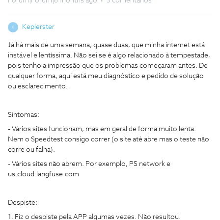
Forum|Forum|6 months ago
5 comentários
Keplerster
K
Já há mais de uma semana, quase duas, que minha internet está
instável e lentíssima. Não sei se é algo relacionado à tempestade,
pois tenho a impressão que os problemas começaram antes. De
qualquer forma, aqui está meu diagnóstico e pedido de solução
ou esclarecimento.
Sintomas:
- Vários sites funcionam, mas em geral de forma muito lenta.
Nem o Speedtest consigo correr (o site até abre mas o teste não
corre ou falha).
- Vários sites não abrem. Por exemplo, PS network e
us.cloud.langfuse.com
Despiste:
1. Fiz o despiste pela APP algumas vezes. Não resultou.