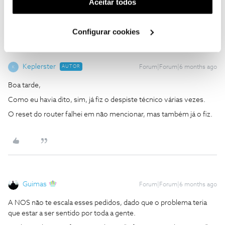
(cookies de publicidade personalizada). Pode gerir a
Aceitar todos
2 pessoas gostaram
utilização dos cookies clicando em "
Configurar
Cookies
".
Configurar cookies
Keplerster
AUTOR
Forum|Forum|6 months ago
K
Boa tarde,
Como eu havia dito, sim, já fiz o despiste técnico várias vezes.
O reset do router falhei em não mencionar, mas também já o fiz.
Guimas
Forum|Forum|6 months ago
A NOS não te escala esses pedidos, dado que o problema teria
que estar a ser sentido por toda a gente.