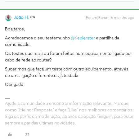
João H.
Forum|Forum|6 months ago
Boa tarde,
Agradecemos o seu testemunho ​
@Keplerster
e partilha da
comunidade.
Os testes que realizou foram feitos num equipamento ligado por
cabo de rede ao router?
Sugerimos que faça um teste com outro equipamento, através
de uma ligação diferente da já testada.
Obrigado
Ajude a comunidade a encontrar informação relevante. Marque
como "Melhor Resposta" e faça "Like" nos melhores comentários.
Siga os perfis da moderação, através da opção "Seguir", para estar
sempre a par das ultimas novidades.