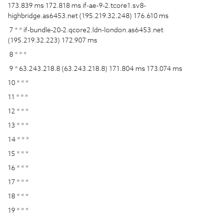
173.839 ms 172.818 ms if-ae-9-2.tcore1.sv8-
highbridge.as6453.net (195.219.32.248) 176.610 ms
7 * * if-bundle-20-2.qcore2.ldn-london.as6453.net
(195.219.32.223) 172.907 ms
8 * * *
9 * 63.243.218.8 (63.243.218.8) 171.804 ms 173.074 ms
10 * * *
11 * * *
12 * * *
13 * * *
14 * * *
15 * * *
16 * * *
17 * * *
18 * * *
19 * * *