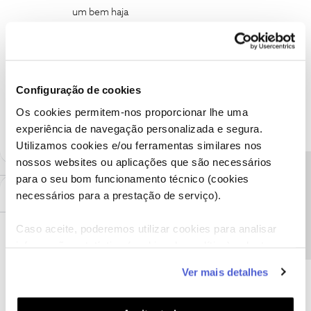
um bem haja
NOS
Packet loss
Internet issues
Slow Speed
Configuração de cookies
Routing issues
Slow connection
site access
Os cookies permitem-nos proporcionar lhe uma
experiência de navegação personalizada e segura.
Utilizamos cookies e/ou ferramentas similares nos
nossos websites ou aplicações que são necessários
Precisa de ajuda?
para o seu bom funcionamento técnico (cookies
Mais antigos primeiro
5 Comentários
necessários para a prestação de serviço).
Caso aceite, poderemos utilizar cookies para analisar
Jose Rodrigues
Forum|Forum|6 months ago
informação estatística (cookies de analítica), adaptar
este serviço às suas preferências e apresentar-lhe
Bom dia, efetuou o despiste recomendado pela NOS ?
Ver mais detalhes
funcionalidades (cookies de personalização e
Fez reset ao router para recuperar as configurações de fábrica ?
funcionalidade) e adaptar anúncios aos seus interesses