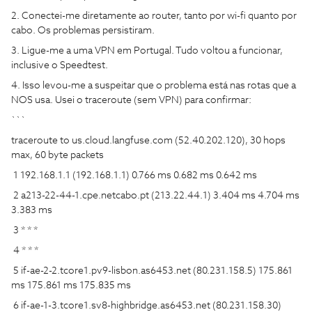
2. Conectei-me diretamente ao router, tanto por wi-fi quanto por
cabo. Os problemas persistiram.
3. Ligue-me a uma VPN em Portugal. Tudo voltou a funcionar,
inclusive o Speedtest.
4. Isso levou-me a suspeitar que o problema está nas rotas que a
NOS usa. Usei o traceroute (sem VPN) para confirmar:
```
traceroute to us.cloud.langfuse.com (52.40.202.120), 30 hops
max, 60 byte packets
1 192.168.1.1 (192.168.1.1) 0.766 ms 0.682 ms 0.642 ms
2 a213-22-44-1.cpe.netcabo.pt (213.22.44.1) 3.404 ms 4.704 ms
3.383 ms
3 * * *
4 * * *
5 if-ae-2-2.tcore1.pv9-lisbon.as6453.net (80.231.158.5) 175.861
ms 175.861 ms 175.835 ms
6 if-ae-1-3.tcore1.sv8-highbridge.as6453.net (80.231.158.30)