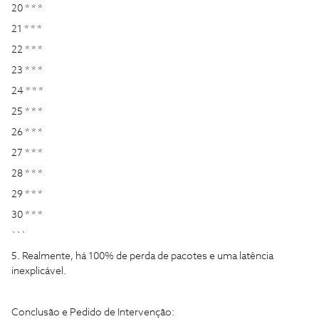
20 * * *
21 * * *
22 * * *
23 * * *
24 * * *
25 * * *
26 * * *
27 * * *
28 * * *
29 * * *
30 * * *
```
5. Realmente, há 100% de perda de pacotes e uma latência
inexplicável.
​Conclusão e Pedido de Intervenção: