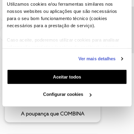
como "Melhor Resposta" e faça "Like" nos melhores comentários.
Utilizamos cookies e/ou ferramentas similares nos
nossos websites ou aplicações que são necessários
Precisa de ajuda?
para o seu bom funcionamento técnico (cookies
necessários para a prestação de serviço).
Caso aceite, poderemos utilizar cookies para analisar
informação estatística (cookies de analítica), adaptar
este serviço às suas preferências e apresentar-lhe
Ver mais detalhes
funcionalidades (cookies de personalização e
funcionalidade) e adaptar anúncios aos seus interesses
(cookies de publicidade personalizada). Pode gerir a
Aceitar todos
utilização dos cookies clicando em "
Configurar
Cookies
".
Configurar cookies
A poupança que COMBINA