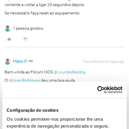
corrente e voltar a ligar 20 segundos depois.
Se necessário faça reset ao equipamento.
1 pessoa gostou
Mário P.
Forum|Forum|4 years ago
Bem-vinda ao Fórum NOS
@LourdesBatista
,
O
@Jose Rodrigues
deu uma boa ajuda.
Diga-nos, por favor, se após realizar os passos indicados pelo
@Jose Rodrigues
a situação se mantém.
Ficamos a aguardar o seu feedback.
Obrigado
Configuração de cookies
Os cookies permitem-nos proporcionar lhe uma
Ajude a comunidade a encontrar informação relevante. Marque
experiência de navegação personalizada e segura.