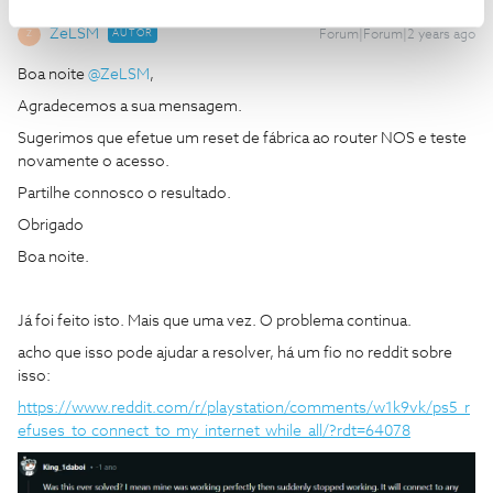
ZeLSM
AUTOR
Forum|Forum|2 years ago
Z
Boa noite
@ZeLSM
,
Agradecemos a sua mensagem.
Sugerimos que efetue um reset de fábrica ao router NOS e teste
novamente o acesso.
Partilhe connosco o resultado.
Obrigado
Boa noite.
Já foi feito isto. Mais que uma vez. O problema continua.
acho que isso pode ajudar a resolver, há um fio no reddit sobre
isso:
https://www.reddit.com/r/playstation/comments/w1k9vk/ps5_r
efuses_to_connect_to_my_internet_while_all/?rdt=64078