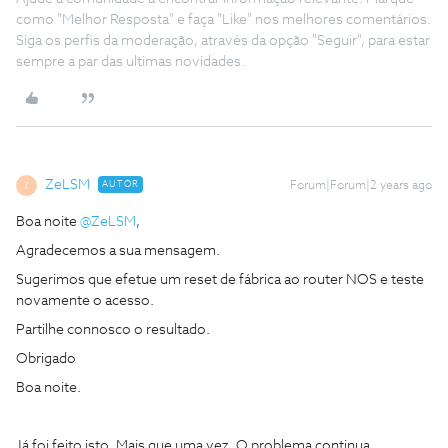
como "Melhor Resposta" e faça "Like" nos melhores comentários.
Siga os perfis da moderação, através da opção "Seguir", para estar
sempre a par das ultimas novidades.
ZeLSM
AUTOR
Forum|Forum|2 years ago
Z
Boa noite
@ZeLSM
,
Agradecemos a sua mensagem.
Sugerimos que efetue um reset de fábrica ao router NOS e teste
novamente o acesso.
Partilhe connosco o resultado.
Obrigado
Boa noite.
Já foi feito isto. Mais que uma vez. O problema continua.