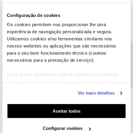
isso:
https://www.reddit.com/r/playstation/comments/w1k9vk/ps5_r
Configuração de cookies
efuses_to_connect_to_my_internet_while_all/?rdt=64078
Os cookies permitem-nos proporcionar lhe uma
experiência de navegação personalizada e segura.
Utilizamos cookies e/ou ferramentas similares nos
nossos websites ou aplicações que são necessários
Precisa de ajuda?
para o seu bom funcionamento técnico (cookies
necessários para a prestação de serviço).
Caso aceite, poderemos utilizar cookies para analisar
informação estatística (cookies de analítica), adaptar
um bem haja
este serviço às suas preferências e apresentar-lhe
Ver mais detalhes
funcionalidades (cookies de personalização e
funcionalidade) e adaptar anúncios aos seus interesses
O amigo Bruno ajuda
(cookies de publicidade personalizada). Pode gerir a
Aceitar todos
utilização dos cookies clicando em "
Configurar
Cookies
".
Configurar cookies