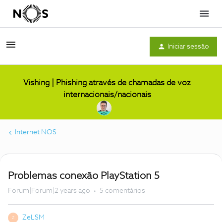
Menu
Iniciar sessão
Vishing | Phishing através de chamadas de voz
internacionais/nacionais
Internet NOS
Problemas conexão PlayStation 5
Forum|Forum|2 years ago
5 comentários
ZeLSM
Z