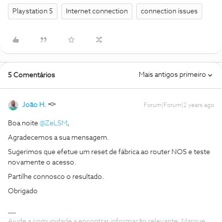
Playstation 5
Internet connection
connection issues
Mais antigos primeiro
5 Comentários
João H.
Forum|Forum|2 years ago
Boa noite
@ZeLSM
,
Agradecemos a sua mensagem.
Sugerimos que efetue um reset de fábrica ao router NOS e teste
novamente o acesso.
Partilhe connosco o resultado.
Obrigado
Ajude a comunidade a encontrar informação relevante. Marque