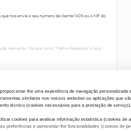
.
s que nos envie o seu número de cliente NOS ou o NIF do
ação relevante. Marque como "Melhor Resposta" e faça
proporcionar lhe uma experiência de navegação personalizada e
erramentas similares nos nossos websites ou aplicações que sã
nto técnico (cookies necessários para a prestação de serviço)
lizar cookies para analisar informação estatística (cookies de an
as preferências e apresentar-lhe funcionalidades (cookies de p
Condições do Fórum NOS
Accessibility statement