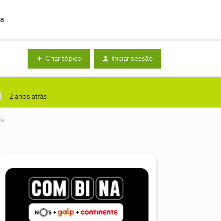
da
Criar tópico
Iniciar sessão
2 anos atrás
ia