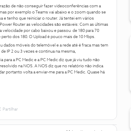
 razão de não conseguir fazer videoconferências com a
 mas por exemplo o Teams vai abaixo e o zoom quando se
a e tenho que reiniciar o router. Já tentei em vários
 Power Router as velocidades são estáveis: Com as últimas
a velocidade por cabo baixou e passou de 180 para 70
perto dos 180. O Upload é pouco mais de 10 Mbps.
ou dados móveis do telemóvel e a rede até é fraca mas tem
 de IP 2 ou 3 vezes e continua na mesma,
a para a PC Medic e a PC Medic diz que já viu tudo não
resolvido na NOS. A NOS diz que no relatório não indica
r portanto volta a enviar-me para a PC Medic. Quase há
Partilhar