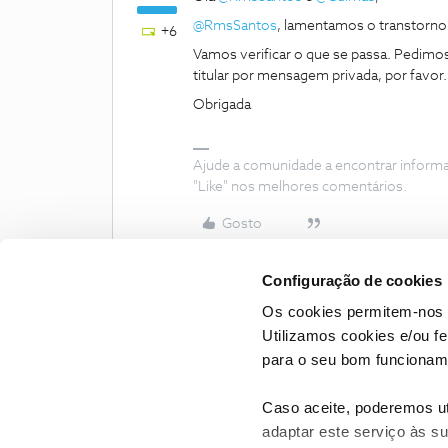
@RmsSantos
, lamentamos o transtorno
+6
Vamos verificar o que se passa. Pedimo
titular por mensagem privada, por favor.
Obrigada
Ajude a comunidade a encontrar inform
"Like" nos melhores comentários.
Gosto
Configuração de cookies
Os cookies permitem-nos 
Utilizamos cookies e/ou f
para o seu bom funcioname
Caso aceite, poderemos uti
adaptar este serviço às su