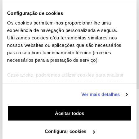
O
@Greedy
deu uma boa ajuda.
Configuração de cookies
Como se trata de uma situação técnica que deve ser despistada e
Os cookies permitem-nos proporcionar lhe uma
seguida por uma equipa especializada, precisamos que nos ligue,
experiência de navegação personalizada e segura.
por favor. Conheça
aqui
quais as linhas de apoio disponíveis.
Utilizamos cookies e/ou ferramentas similares nos
nossos websites ou aplicações que são necessários
Ajude a comunidade a encontrar informação relevante. Marque
Precisa de ajuda?
para o seu bom funcionamento técnico (cookies
como "Melhor Resposta" e faça "Like" nos melhores comentários.
necessários para a prestação de serviço).
Caso aceite, poderemos utilizar cookies para analisar
informação estatística (cookies de analítica), adaptar
este serviço às suas preferências e apresentar-lhe
hjnr
Forum|Forum|7 years ago
H
Ver mais detalhes
funcionalidades (cookies de personalização e
A minha casa também é compacta (se usar como comparação as
funcionalidade) e adaptar anúncios aos seus interesses
telenovelas da TVI), cerca de 120m2 e tenho na casa toda.
(cookies de publicidade personalizada). Pode gerir a
Aceitar todos
utilização dos cookies clicando em "
Configurar
A anterior era mais compacta e era mais complicado.
Cookies
".
Configurar cookies
O tarifário (5P, 200/20) e o router, 3.0, são os mesmos, ou seja, o