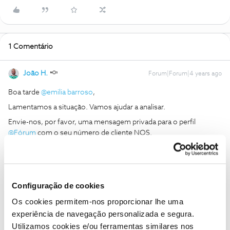
1 Comentário
João H.
Forum|Forum|4 years ago
Boa tarde
@emilia barroso
,
Lamentamos a situação. Vamos ajudar a analisar.
Envie-nos, por favor, uma mensagem privada para o perfil
@Fórum
com o seu número de cliente NOS.
Obrigado
Ajude a comunidade a encontrar informação relevante. Marque
Configuração de cookies
como "Melhor Resposta" e faça "Like" nos melhores comentários.
Os cookies permitem-nos proporcionar lhe uma
Siga os perfis da moderação, através da opção "Seguir", para estar
sempre a par das ultimas novidades.
experiência de navegação personalizada e segura.
Utilizamos cookies e/ou ferramentas similares nos