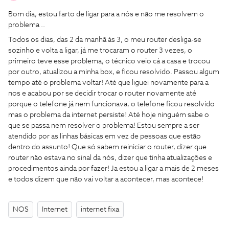
Bom dia, estou farto de ligar para a nós e não me resolvem o
problema ..
Todos os dias, das 2 da manhã às 3, o meu router desliga-se
sozinho e volta a ligar, já me trocaram o router 3 vezes, o
primeiro teve esse problema, o técnico veio cá a casa e trocou
por outro, atualizou a minha box, e ficou resolvido. Passou algum
tempo até o problema voltar! Até que liguei novamente para a
nos e acabou por se decidir trocar o router novamente até
porque o telefone já nem funcionava, o telefone ficou resolvido
mas o problema da internet persiste! Até hoje ninguém sabe o
que se passa nem resolver o problema! Estou sempre a ser
atendido por as linhas básicas em vez de pessoas que estão
dentro do assunto! Que só sabem reiniciar o router, dizer que
router não estava no sinal da nós, dizer que tinha atualizações e
procedimentos ainda por fazer! Ja estou a ligar a mais de 2 meses
e todos dizem que não vai voltar a acontecer, mas acontece!
NOS
Internet
internet fixa