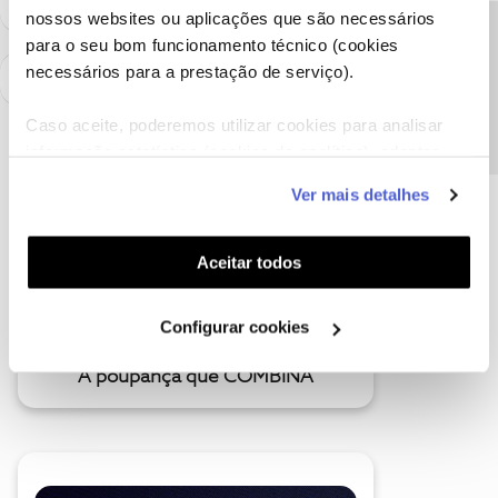
nossos websites ou aplicações que são necessários
Precisa de ajuda?
para o seu bom funcionamento técnico (cookies
necessários para a prestação de serviço).
Caso aceite, poderemos utilizar cookies para analisar
informação estatística (cookies de analítica), adaptar
este serviço às suas preferências e apresentar-lhe
Ver mais detalhes
funcionalidades (cookies de personalização e
funcionalidade) e adaptar anúncios aos seus interesses
(cookies de publicidade personalizada). Pode gerir a
Aceitar todos
utilização dos cookies clicando em "
Configurar
Cookies
".
Configurar cookies
A poupança que COMBINA