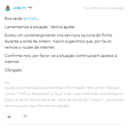
João H.
Forum|Forum|3 years ago
Boa tarde
@rmello
,
Lamentamos a situação. Vamos ajudar.
Existiu um constrangimento nos serviços na zona do Porto
durante a noite de ontem. Assim sugerimos que, por favor,
reinicie o router de internet.
Confirme-nos, por favor, se a situação continua sem acesso à
internet.
Obrigado
Ajude a comunidade a encontrar informação relevante. Marque
como "Melhor Resposta" e faça "Like" nos melhores comentários.
Siga os perfis da moderação, através da opção "Seguir", para estar
sempre a par das ultimas novidades.