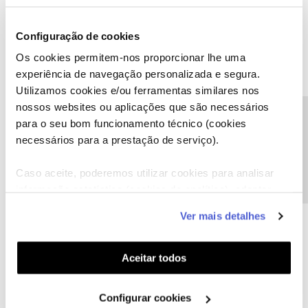
em horário comercial, e já é a segunda semana seguida que fico
sem.
Configuração de cookies
Os cookies permitem-nos proporcionar lhe uma
experiência de navegação personalizada e segura.
Utilizamos cookies e/ou ferramentas similares nos
nossos websites ou aplicações que são necessários
Mário P.
Precisa de ajuda?
Forum|Forum|3 years ago
para o seu bom funcionamento técnico (cookies
necessários para a prestação de serviço).
Boa tarde
@rmello
,
Compreendemos o que reporta. Diga-nos, nota algum padrão de
Caso aceite, poderemos utilizar cookies para analisar
acontecimento?
informação estatística (cookies de analítica), adaptar
Obrigado
este serviço às suas preferências e apresentar-lhe
Ver mais detalhes
funcionalidades (cookies de personalização e
Ajude a comunidade a encontrar informação relevante. Marque
funcionalidade) e adaptar anúncios aos seus interesses
como "Melhor Resposta" e faça "Like" nos melhores comentários.
(cookies de publicidade personalizada). Pode gerir a
Aceitar todos
utilização dos cookies clicando em "
Configurar
Cookies
".
Configurar cookies