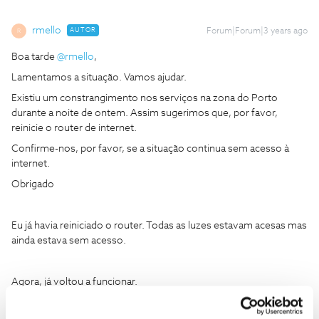
rmello
AUTOR
Forum|Forum|3 years ago
R
Boa tarde
@rmello
,
Lamentamos a situação. Vamos ajudar.
Existiu um constrangimento nos serviços na zona do Porto
durante a noite de ontem. Assim sugerimos que, por favor,
reinicie o router de internet.
Confirme-nos, por favor, se a situação continua sem acesso à
internet.
Obrigado
Eu já havia reiniciado o router. Todas as luzes estavam acesas mas
ainda estava sem acesso.
Agora, já voltou a funcionar.
O problema é que que não posso ficar sem internet porque a uso
para trabalhar, mesmo que seja por pouco tempo, principalmente