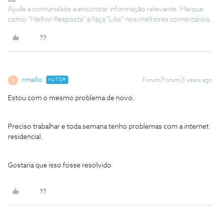
Ajude a comunidade a encontrar informação relevante. Marque
como "Melhor Resposta" e faça "Like" nos melhores comentários.
rmello
AUTOR
Forum|Forum|3 years ago
R
Estou com o mesmo problema de novo.
Preciso trabalhar e toda semana tenho problemas com a internet
residencial.
Gostaria que isso fosse resolvido