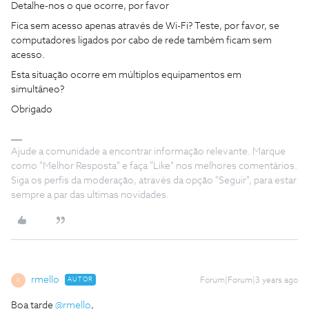
Detalhe-nos o que ocorre, por favor
Fica sem acesso apenas através de Wi-Fi? Teste, por favor, se
computadores ligados por cabo de rede também ficam sem
acesso.
Esta situação ocorre em múltiplos equipamentos em
simultâneo?
Obrigado
Ajude a comunidade a encontrar informação relevante. Marque
como "Melhor Resposta" e faça "Like" nos melhores comentários.
Siga os perfis da moderação, através da opção "Seguir", para estar
sempre a par das ultimas novidades.
rmello
AUTOR
Forum|Forum|3 years ago
R
Boa tarde
@rmello
,