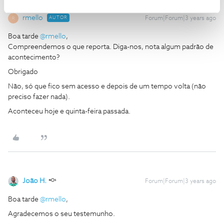
rmello
AUTOR
Forum|Forum|3 years ago
R
Boa tarde
@rmello
,
Compreendemos o que reporta. Diga-nos, nota algum padrão de
acontecimento?
Obrigado
Não, só que fico sem acesso e depois de um tempo volta (não
preciso fazer nada).
Aconteceu hoje e quinta-feira passada.
João H.
Forum|Forum|3 years ago
Boa tarde
@rmello
,
Agradecemos o seu testemunho.