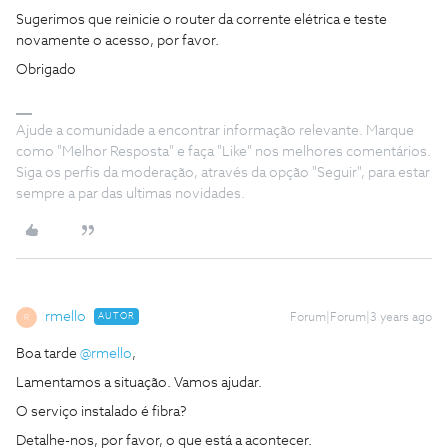
Sugerimos que reinicie o router da corrente elétrica e teste
novamente o acesso, por favor.
Obrigado
Ajude a comunidade a encontrar informação relevante. Marque
como "Melhor Resposta" e faça "Like" nos melhores comentários.
Siga os perfis da moderação, através da opção "Seguir", para estar
sempre a par das ultimas novidades.
rmello
AUTOR
Forum|Forum|3 years ago
R
Boa tarde
@rmello
,
Lamentamos a situação. Vamos ajudar.
O serviço instalado é fibra?
Detalhe-nos, por favor, o que está a acontecer.