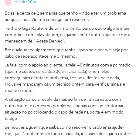
crujeira90pt
C
Boas, à cerca de 2 semanas que tenho vindo a ter um problema
ao qual ainda não me conseguiram resolver,
Tenho o Giga Router e de um momento para o outro alguns sites
como ikea.com, playstation, ea games entre outros aparece me a
mensagem de “ Acess Denied”.
Em qualquer equipamento que tenha ligado seja por wifi seja por
cabo de rede acontece me o mesmo.
Já falei com o apoio ao cliente, ja falei 40 minutos com a pc medic
(que me custou cerca de 20€ em chamada) e nem eles
conseguiram detetar o problema, fez-se e desfez-se e nada,
inclusive mandaram cá um técnico ontem para verificar sinais e
mudar o router.
A situação parecia resolvida mas ao fim de 12h cá estou com
outro router e o mesmo problema, apenas consigo contornar a
situação no pc colocando o cabo de rede na porta 4 em modo
bridge.
Se houver alguém que saiba como resolver o problema ajude-
me, que já tentamos de tudo e nada dá, inclusive desligar o router