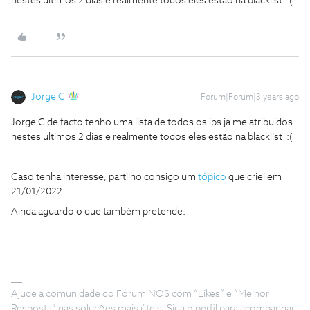
nestes ultimos 2 dias e realmente todos eles estão na blacklist :(
Jorge C
Forum|Forum|3 years ago
Jorge C de facto tenho uma lista de todos os ips ja me atribuidos
nestes ultimos 2 dias e realmente todos eles estão na blacklist :(
Caso tenha interesse, partilho consigo um
tópico
que criei em
21/01/2022.
Ainda aguardo o que também pretende.
Ajude a comunidade do Fórum NOS com “Likes” e “Melhor
Resposta” nas soluções mais úteis. Siga o perfil para acompanhar