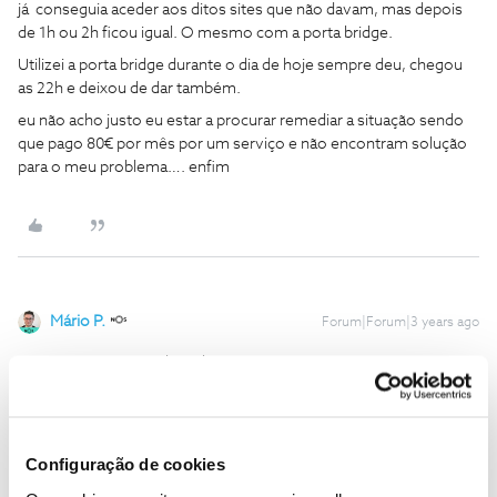
já conseguia aceder aos ditos sites que não davam, mas depois
de 1h ou 2h ficou igual. O mesmo com a porta bridge.
Utilizei a porta bridge durante o dia de hoje sempre deu, chegou
as 22h e deixou de dar também.
eu não acho justo eu estar a procurar remediar a situação sendo
que pago 80€ por mês por um serviço e não encontram solução
para o meu problema…. enfim
Mário P.
Forum|Forum|3 years ago
@crujeira90pt
, peço desculpa.
Mas conseguiu ou não com o modo bridge aceder aos sites
Obrigado
Configuração de cookies
Ajude a comunidade a encontrar informação relevante. Marque