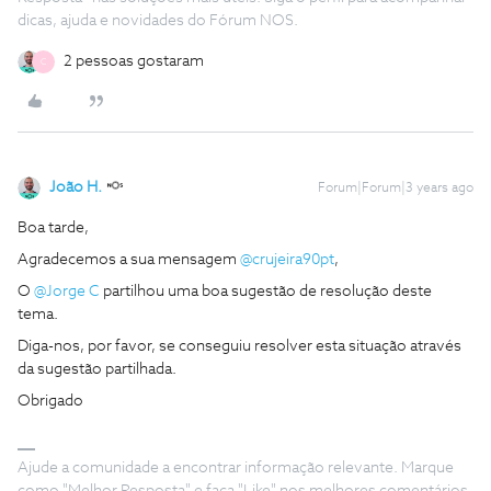
dicas, ajuda e novidades do Fórum NOS.
2 pessoas gostaram
C
João H.
Forum|Forum|3 years ago
Boa tarde,
Agradecemos a sua mensagem
@crujeira90pt
,
O
@Jorge C
partilhou uma boa sugestão de resolução deste
tema.
Diga-nos, por favor, se conseguiu resolver esta situação através
da sugestão partilhada.
Obrigado
Ajude a comunidade a encontrar informação relevante. Marque