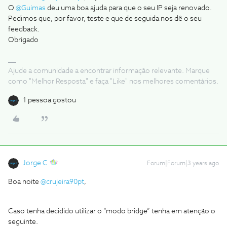
​​O
@Guimas
deu uma boa ajuda para que o seu IP seja renovado.
Pedimos que, por favor, teste e que de seguida nos dê o seu
feedback.
Obrigado
Ajude a comunidade a encontrar informação relevante. Marque
como "Melhor Resposta" e faça "Like" nos melhores comentários.
1 pessoa gostou
Jorge C
Forum|Forum|3 years ago
Boa noite
@crujeira90pt
,
Caso tenha decidido utilizar o “modo bridge” tenha em atenção o
seguinte.