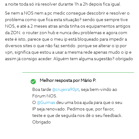
a noite toda só irá resolver durante 1h a 2h depois fica igual.
Se nem a NOS nem a pc medic consegue descobrir e resolver o
problema como que fica esta situação? sendo que sempre tive
NOS, e até a 2 meses atras ainda tinha os equipamentos antigos
da ZON. o router zon hub e nunca deu problemas e agora com
este é isto, parece que o meu ip está bloqueado para impedir a
diversos sites o que não faz sentido. porque se alterar o ip por
vpn, significa que estou a usar a mesma rede apenas mudo o ip e
assim já consigo aceder. Alguém tem alguma sugestão? obrigado
Melhor resposta por
Mário P.
Boa tarde
@crujeira90pt
, seja bem-vindo ao
Fórum NOS.
​​O
@Guimas
deu uma boa ajuda para que o seu
IP seja renovado. Pedimos que, por favor,
teste e que de seguida nos dê o seu feedback.
Obrigado