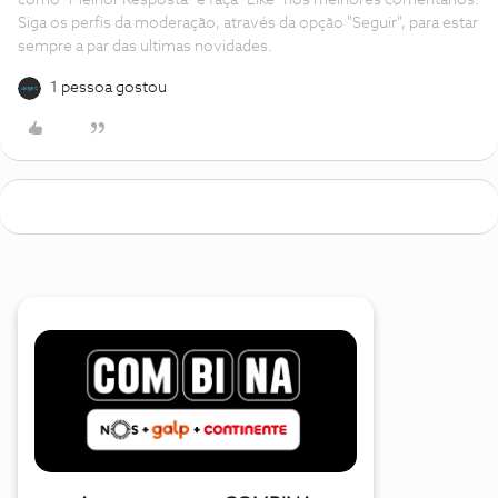
como "Melhor Resposta" e faça "Like" nos melhores comentários.
Siga os perfis da moderação, através da opção "Seguir", para estar
sempre a par das ultimas novidades.
1 pessoa gostou