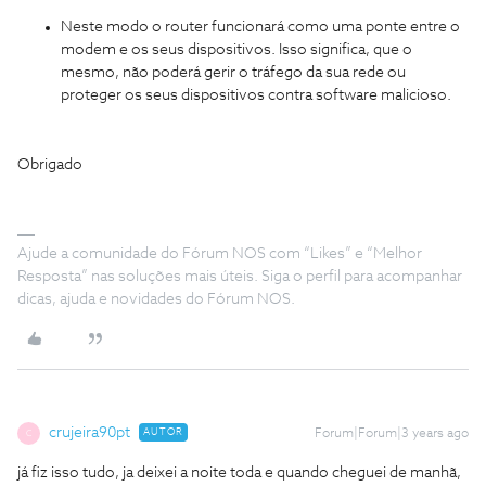
Neste modo o router funcionará como uma ponte entre o
modem e os seus dispositivos. Isso significa, que o
mesmo, não poderá gerir o tráfego da sua rede ou
proteger os seus dispositivos contra software malicioso.
Obrigado
Ajude a comunidade do Fórum NOS com “Likes” e “Melhor
Resposta” nas soluções mais úteis. Siga o perfil para acompanhar
dicas, ajuda e novidades do Fórum NOS.
crujeira90pt
AUTOR
Forum|Forum|3 years ago
C
já fiz isso tudo, ja deixei a noite toda e quando cheguei de manhã,