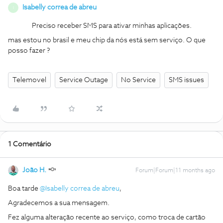
Isabelly correa de abreu
I
Preciso receber SMS para ativar minhas aplicações.
mas estou no brasil e meu chip da nós está sem serviço. O que
posso fazer ?
Telemovel
Service Outage
No Service
SMS issues
1 Comentário
João H.
Forum|Forum|11 months ago
Boa tarde ​
@Isabelly correa de abreu
,
Agradecemos a sua mensagem.
Fez alguma alteração recente ao serviço, como troca de cartão