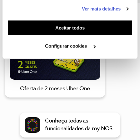
este serviço às suas preferências e apresentar-lhe
Ver mais detalhes
funcionalidades (cookies de personalização e
A poupança que COMBINA
funcionalidade) e adaptar anúncios aos seus interesses
(cookies de publicidade personalizada). Pode gerir a
Aceitar todos
utilização dos cookies clicando em "
Configurar
Cookies
".
Configurar cookies
Oferta de 2 meses Uber One
Conheça todas as
funcionalidades da my NOS