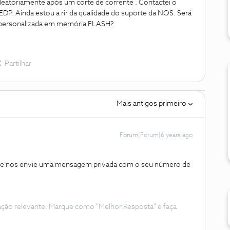
leatoriamente após um corte de corrente . Contactei o
DP. Ainda estou a rir da qualidade do suporte da NOS. Será
o personalizada em memória FLASH?
Partilhar
Mais antigos primeiro
Forum|Forum|6 years ago
que nos envie uma mensagem privada com o seu número de
ação relevante. Marque como "Melhor Resposta" e faça