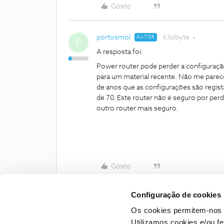
Gosto
portosmol
Kilobyte
AUTOR
P
A resposta foi:
Power router pode perder a configuraçã
para um material recente. Não me parec
de anos que as configurações são regi
de 70. Este router não é seguro por per
outro router mais seguro.
Gosto
Configuração de cookies
Os cookies permitem-nos 
Utilizamos cookies e/ou f