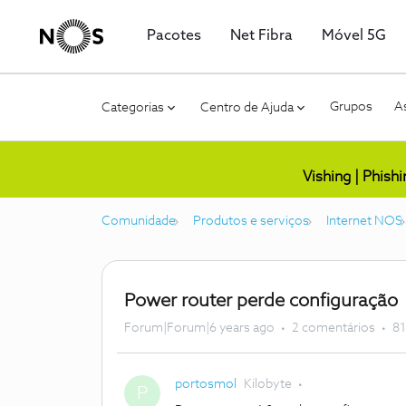
Pacotes
Net Fibra
Móvel 5G
Grupos
As
Categorias
Centro de Ajuda
Vishing | Phish
Comunidade
Produtos e serviços
Internet NOS
Power router perde configuração
Forum|Forum|6 years ago
2 comentários
81
portosmol
Kilobyte
P