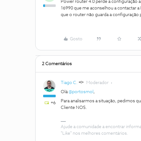
Power router 4.0 perde a configuração a
16990 que me aconselhou a contactar a E
que o router não guarda a configuraçã
Gosto
2 Comentários
Tiago C.
Moderador
Olá
@portosmol
,
Para analisarmos a situação, pedimos 
+6
Cliente NOS.
Ajude a comunidade a encontrar inform
"Like" nos melhores comentários.