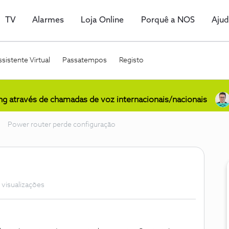
TV
Alarmes
Loja Online
Porquê a NOS
Aju
sistente Virtual
Passatempos
Registo
ing através de chamadas de voz internacionais/nacionais
Power router perde configuração
 visualizações