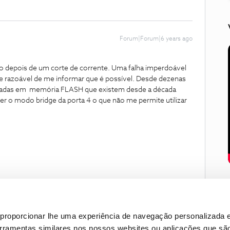
Forum|Forum|6 years ago
o depois de um corte de corrente. Uma falha imperdoável
e razoável de me informar que é possível. Desde dezenas
stadas em memória FLASH que existem desde a década
der o modo bridge da porta 4 o que não me permite utilizar
proporcionar lhe uma experiência de navegação personalizada e
erramentas similares nos nossos websites ou aplicações que sã