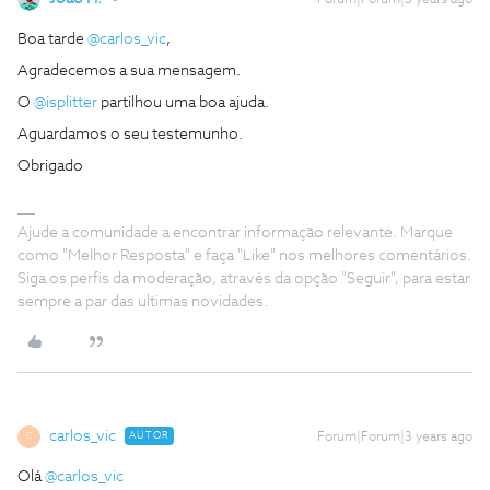
Boa tarde
@carlos_vic
,
Agradecemos a sua mensagem.
O
@isplitter
partilhou uma boa ajuda.
Aguardamos o seu testemunho.
Obrigado
Ajude a comunidade a encontrar informação relevante. Marque
como "Melhor Resposta" e faça "Like" nos melhores comentários.
Siga os perfis da moderação, através da opção "Seguir", para estar
sempre a par das ultimas novidades.
carlos_vic
AUTOR
Forum|Forum|3 years ago
C
Olá
@carlos_vic