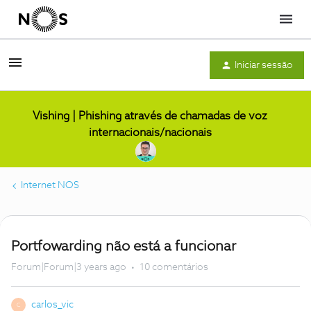
Menu
Iniciar sessão
Vishing | Phishing através de chamadas de voz
internacionais/nacionais
Internet NOS
Portfowarding não está a funcionar
Forum|Forum|3 years ago
10 comentários
carlos_vic
C