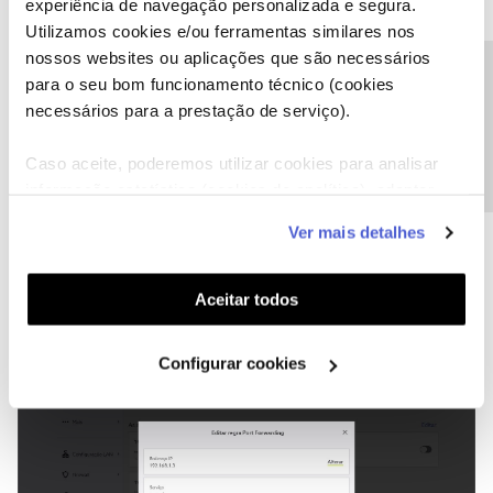
experiência de navegação personalizada e segura.
Utilizamos cookies e/ou ferramentas similares nos
nossos websites ou aplicações que são necessários
Precisa de ajuda?
para o seu bom funcionamento técnico (cookies
necessários para a prestação de serviço).
GetSignal que mostra 8843 aberto
Caso aceite, poderemos utilizar cookies para analisar
informação estatística (cookies de analítica), adaptar
este serviço às suas preferências e apresentar-lhe
EDITADO:
Ver mais detalhes
funcionalidades (cookies de personalização e
Vi agora que era o
porto 8443,
mas também não tive dificuldade
nenhuma com esse.
funcionalidade) e adaptar anúncios aos seus interesses
(cookies de publicidade personalizada). Pode gerir a
Aceitar todos
utilização dos cookies clicando em "
Configurar
Cookies
".
Configurar cookies