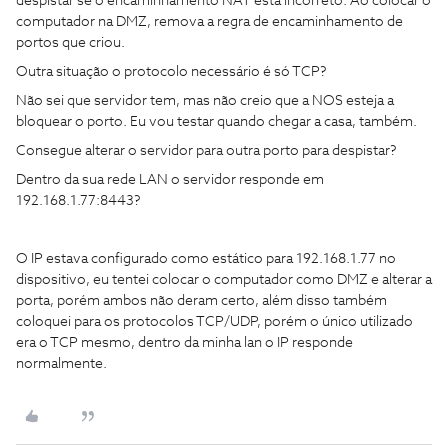
despistar se o encaminhamento NAT está incorreto. Ao colocar o
computador na DMZ, remova a regra de encaminhamento de
portos que criou.
Outra situação o protocolo necessário é só TCP?
Não sei que servidor tem, mas não creio que a NOS esteja a
bloquear o porto. Eu vou testar quando chegar a casa, também.
Consegue alterar o servidor para outra porto para despistar?
Dentro da sua rede LAN o servidor responde em
192.168.1.77:8443?
O IP estava configurado como estático para 192.168.1.77 no
dispositivo, eu tentei colocar o computador como DMZ e alterar a
porta, porém ambos não deram certo, além disso também
coloquei para os protocolos TCP/UDP, porém o único utilizado
era o TCP mesmo, dentro da minha lan o IP responde
normalmente.