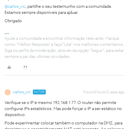
@carlos_vic
, partilhe o seu testemunho com a comunidade.
Estamos sempre disponíveis para ajduar.
Obrigado
Ajude a comunidade a encontrar informação relevante. Marque
como "Melhor Resposta" e faça "Like" nos melhores comentários.
Siga os perfis da moderação, através da opção "Seguir", para estar
sempre a par das ultimas novidades.
carlos_vic
AUTOR
Forum|Forum|3 years ago
C
Verifique se o IP é mesmo 192.168.1.77. O router não permite
configurar IPs estatísticos. Mas pode forçar o IP a ser estático no
dispositivo.
Pode experimentar colocar também o computador na DMZ, para