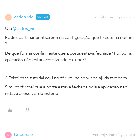
carlos_vic
AUTOR
Forum|Forum|3 years ago
C
Olá
@carlos_vic
Podes partilhar printscreen da configuração que fizeste na nosnet
?
De que forma confirmaste que a porta estava fechada? Foi por a
aplicação não estar acessível do exterior?
^ Existi esse tutorial aqui no fórum, se servir de ajuda também.
Sim, confirmei que a porta estava fechada pois a aplicação não
estava acessível do exterior
Deusebio
Forum|Forum|1 year ago
D