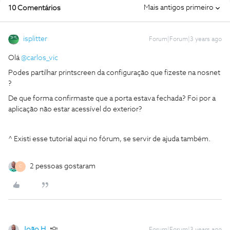
Mais antigos primeiro
10 Comentários
isplitter
Forum|Forum|3 years ago
Olá
@carlos_vic
Podes partilhar printscreen da configuração que fizeste na nosnet
?
De que forma confirmaste que a porta estava fechada? Foi por a
aplicação não estar acessível do exterior?
^ Existi esse tutorial aqui no fórum, se servir de ajuda também.
2 pessoas gostaram
C
João H.
Forum|Forum|3 years ago