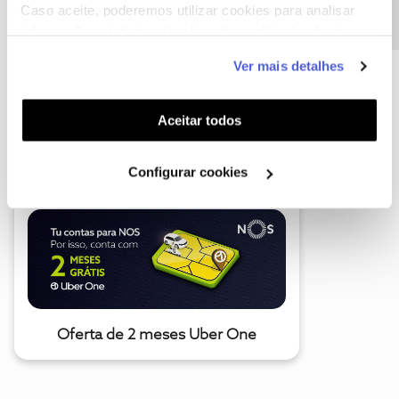
Caso aceite, poderemos utilizar cookies para analisar
informação estatística (cookies de analítica), adaptar
este serviço às suas preferências e apresentar-lhe
Ver mais detalhes
funcionalidades (cookies de personalização e
funcionalidade) e adaptar anúncios aos seus interesses
(cookies de publicidade personalizada). Pode gerir a
Aceitar todos
A poupança que COMBINA
utilização dos cookies clicando em "
Configurar
Cookies
".
Configurar cookies
Oferta de 2 meses Uber One