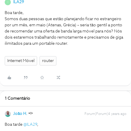
ILA29
I
Boa tarde,
Somos duas pessoas que estão planejando ficar no estrangeiro
por um mês, em maio (Atenas, Grécia) – seria tão gentil a ponto
de recomendar uma oferta de banda larga móvel para nós? Nós
dois estaremos trabalhando remotamente e precisamos de giga
ilimitados para um portable router.
Internet Móvel
router
1 Comentário
João H.
Forum|Forum|4 years ago
Boa tarde
@ILA29
,