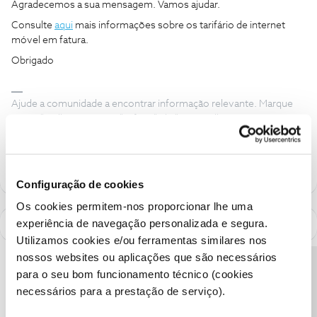
Agradecemos a sua mensagem. Vamos ajudar.
Consulte
aqui
mais informações sobre os tarifário de internet
móvel em fatura.
Obrigado
Ajude a comunidade a encontrar informação relevante. Marque
como "Melhor Resposta" e faça "Like" nos melhores comentários.
Siga os perfis da moderação, através da opção "Seguir", para estar
sempre a par das ultimas novidades.
Configuração de cookies
Os cookies permitem-nos proporcionar lhe uma
experiência de navegação personalizada e segura.
Utilizamos cookies e/ou ferramentas similares nos
nossos websites ou aplicações que são necessários
Precisa de ajuda?
para o seu bom funcionamento técnico (cookies
necessários para a prestação de serviço).