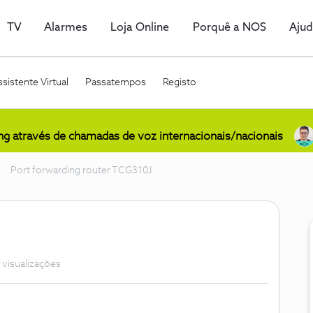
TV
Alarmes
Loja Online
Porquê a NOS
Aju
sistente Virtual
Passatempos
Registo
ing através de chamadas de voz internacionais/nacionais
Port forwarding router TCG310J
 visualizações