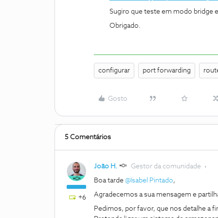
Sugiro que teste em modo bridge e r
Obrigado.
configurar
port forwarding
rout
Gosto
5 Comentários
João H.
Gestor da comunidade
Boa tarde ​
@Isabel Pintado
,
Agradecemos a sua mensagem e partilh
+6
Pedimos, por favor, que nos detalhe a f