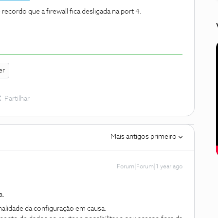
ecordo que a firewall fica desligada na port 4.
er
Partilhar
Mais antigos primeiro
Forum|Forum|1 year ago
a.
inalidade da configuração em causa.