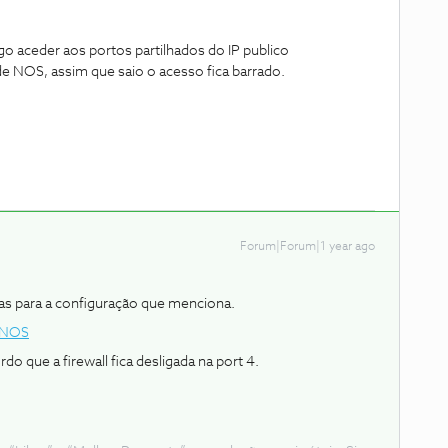
o aceder aos portos partilhados do IP publico
de NOS, assim que saio o acesso fica barrado.
Forum|Forum|1 year ago
as para a configuração que menciona.
m NOS
o que a firewall fica desligada na port 4.