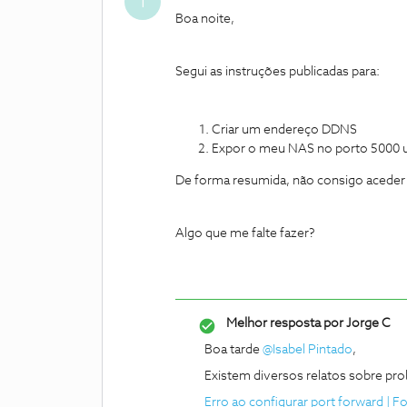
I
Boa noite,
Segui as instruções publicadas para:
Criar um endereço DDNS
Expor o meu NAS no porto 5000 ut
De forma resumida, não consigo acede
Algo que me falte fazer?
Melhor resposta por
Jorge C
Boa tarde ​
@Isabel Pintado
,
Existem diversos relatos sobre pr
Erro ao configurar port forward |