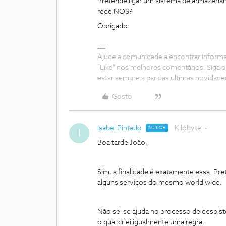
Pretende ligar um sistema de armazename
rede NOS?
Obrigado
Ajude a comunidade a encontrar inform
"Like" nos melhores comentários. Siga o
estar sempre a par das ultimas novidade
Gosto
Isabel Pintado
Kilobyte
AUTOR
I
Boa tarde João,
Sim, a finalidade é exatamente essa. Pr
alguns serviços do mesmo world wide.
Não sei se ajuda no processo de despist
o qual criei igualmente uma regra.