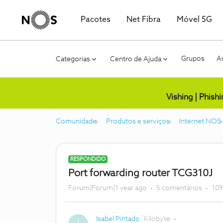
Pacotes
Net Fibra
Móvel 5G
Grupos
As
Categorias
Centro de Ajuda
Vishing | Phish
Comunidade
Produtos e serviços
Internet NOS
RESPONDIDO
Port forwarding router TCG310J
Forum|Forum|1 year ago
5 comentários
109
Isabel Pintado
Kilobyte