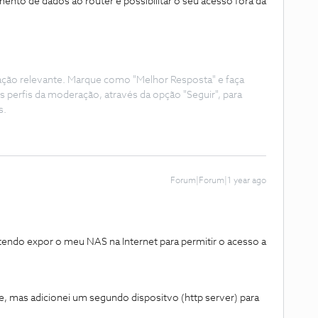
nto de dados ao router e possibilitar o seu acesso fora da
ação relevante. Marque como "Melhor Resposta" e faça
s perfis da moderação, através da opção "Seguir", para
s.
Forum|Forum|1 year ago
etendo expor o meu NAS na Internet para permitir o acesso a
e, mas adicionei um segundo dispositvo (http server) para