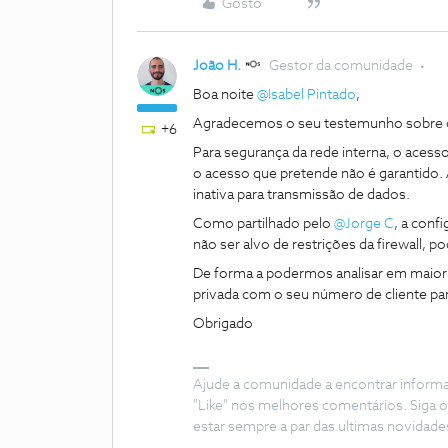
Gosto
João H.
Gestor da comunidade
Boa noite ​
@Isabel Pintado
,
Agradecemos o seu testemunho sobre o t
+6
Para segurança da rede interna, o acesso
o acesso que pretende não é garantido. 
inativa para transmissão de dados.
Como partilhado pelo ​
@Jorge C
, a conf
não ser alvo de restrições da firewall, p
De forma a podermos analisar em maior
privada com o seu número de cliente para
Obrigado
Ajude a comunidade a encontrar inform
"Like" nos melhores comentários. Siga o
estar sempre a par das ultimas novidade