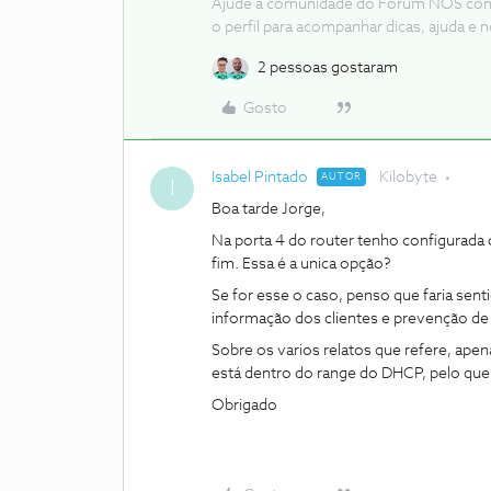
Ajude a comunidade do Fórum NOS com “
o perfil para acompanhar dicas, ajuda 
2 pessoas gostaram
Gosto
Isabel Pintado
Kilobyte
AUTOR
I
Boa tarde Jorge,
Na porta 4 do router tenho configurada o
fim. Essa é a unica opção?
Se for esse o caso, penso que faria sent
informação dos clientes e prevenção de
Sobre os varios relatos que refere, apen
está dentro do range do DHCP, pelo qu
Obrigado