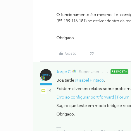
O funcionamento é o mesmo. i.e. consig
(85.139.116.181) se estiver dentro da re
Obrigado.
Gosto
Jorge C
Super User
RESPOSTA
Boa tarde ​
@Isabel Pintado
,
Existem diversos relatos sobre problem
+4
Erro ao configurar port forward | Foru
Sugiro que teste em modo bridge e record
Obrigado.