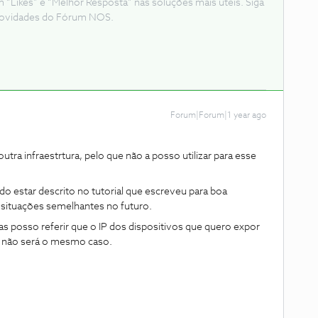
Likes” e “Melhor Resposta” nas soluções mais úteis. Siga
e novidades do Fórum NOS.
Forum|Forum|1 year ago
utra infraestrtura, pelo que não a posso utilizar para esse
ido estar descrito no tutorial que escreveu para boa
 situações semelhantes no futuro.
as posso referir que o IP dos dispositivos que quero expor
e não será o mesmo caso.