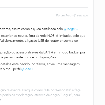
Forum|Forum|1 year ago
ema, assim como a ajuda partilhada pelo ​
@Jorge C
.
 exterior ao router, fora da rede NOS, é limitado, pelo que
Adicionalmente, a ligação USB do router encontra-se
iguração do acesso através da LAN 4 em modo bridge, por
ode permitir este tipo de configurações.
 detalhe este pedido, por favor, envie uma mensagem
 o meu perfil ​
@João H.
.
ação relevante. Marque como "Melhor Resposta" e faça
s perfis da moderação, através da opção "Seguir", para
s.