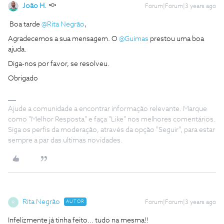
João H.
Forum|Forum|3 years ago
Boa tarde
@Rita Negrão
,
Agradecemos a sua mensagem. O
@Guimas
prestou uma boa
ajuda.
Diga-nos por favor, se resolveu.
Obrigado
Ajude a comunidade a encontrar informação relevante. Marque
como "Melhor Resposta" e faça "Like" nos melhores comentários.
Siga os perfis da moderação, através da opção "Seguir", para estar
sempre a par das ultimas novidades.
Rita Negrão
AUTOR
Forum|Forum|3 years ago
R
Infelizmente já tinha feito… tudo na mesma!!