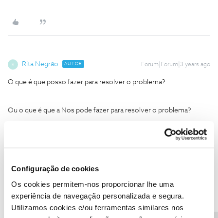
Rita Negrão
AUTOR
Forum|Forum|3 years ago
R
O que é que posso fazer para resolver o problema?
Ou o que é que a Nos pode fazer para resolver o problema?
Configuração de cookies
CP001
Forum|Forum|3 years ago
Os cookies permitem-nos proporcionar lhe uma
experiência de navegação personalizada e segura.
Bom dia,
Utilizamos cookies e/ou ferramentas similares nos