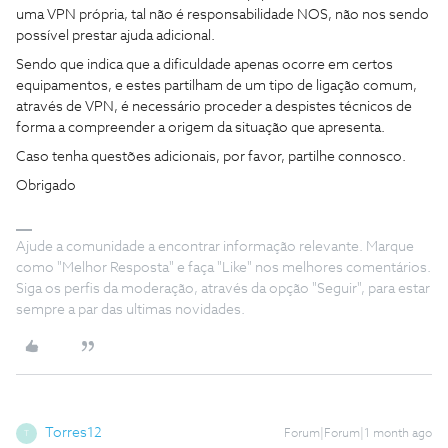
uma VPN própria, tal não é responsabilidade NOS, não nos sendo
possível prestar ajuda adicional.
Sendo que indica que a dificuldade apenas ocorre em certos
equipamentos, e estes partilham de um tipo de ligação comum,
através de VPN, é necessário proceder a despistes técnicos de
forma a compreender a origem da situação que apresenta.
Caso tenha questões adicionais, por favor, partilhe connosco.
Obrigado
Ajude a comunidade a encontrar informação relevante. Marque
como "Melhor Resposta" e faça "Like" nos melhores comentários.
Siga os perfis da moderação, através da opção "Seguir", para estar
sempre a par das ultimas novidades.
Torres12
Forum|Forum|1 month ago
T