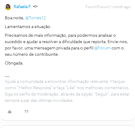
Rafaela F.
Forum|Forum|1 month ago
Boa noite, ​
@Torres12
Lamentamos a situação.
Precisamos de mais informação, para podermos analisar o
sucedido e ajudar a resolver a dificuldade que reporta. Envie-nos,
por favor, uma mensagem privada para o perfil ​
@Fórum
com o
seu número de contribuinte.
Obrigada.
Ajude a comunidade a encontrar informação relevante. Marque
como "Melhor Resposta" e faça "Like" nos melhores comentários.
Siga os perfis da moderação, através da opção "Seguir", para estar
sempre a par das últimas novidades.