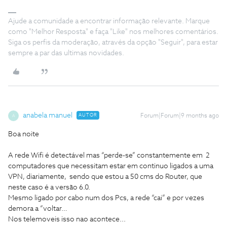
Ajude a comunidade a encontrar informação relevante. Marque
como "Melhor Resposta" e faça "Like" nos melhores comentários.
Siga os perfis da moderação, através da opção "Seguir", para estar
sempre a par das ultimas novidades.
anabela manuel
AUTOR
Forum|Forum|9 months ago
A
Boa noite
A rede Wifi é detectável mas “perde-se” constantemente em 2
computadores que necessitam estar em continuo ligados a uma
VPN, diariamente, sendo que estou a 50 cms do Router, que
neste caso é a versão 6.0.
Mesmo ligado por cabo num dos Pcs, a rede “cai” e por vezes
demora a “voltar…
Nos telemoveis isso nao acontece...