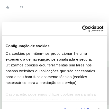
Paulo J. M. Cruz
AUTOR
Forum|Forum|8 years ago
P
Já fiz isso tudo mas continuo sem ter acesso
Configuração de cookies
Os cookies permitem-nos proporcionar lhe uma
experiência de navegação personalizada e segura.
Utilizamos cookies e/ou ferramentas similares nos
Tiago C.
RESPOSTA
Forum|Forum|8 years ago
nossos websites ou aplicações que são necessários
Precisa de ajuda?
para o seu bom funcionamento técnico (cookies
Bem-vindo ao Fórum NOS,
@Paulo J. M. Cruz
.
necessários para a prestação de serviço).
O
@Oscar7
deu uma boa ajuda.
Caso aceite, poderemos utilizar cookies para analisar
Contudo, como a dificuldade se mantem, para o podermos ajudar
informação estatística (cookies de analítica), adaptar
de forma personalizada, pedimos que nos ligue, por favor.
este serviço às suas preferências e apresentar-lhe
Conheça
aqui
as linhas de apoio disponíveis.