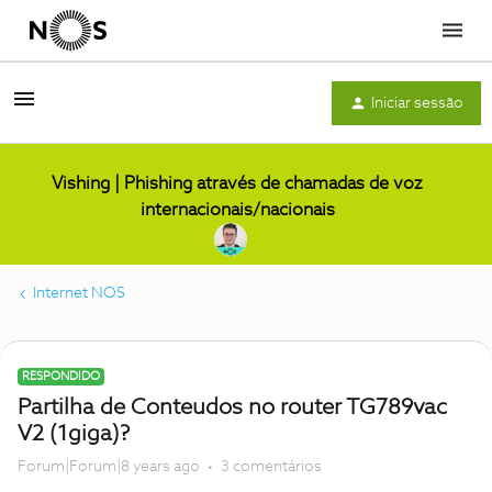
Menu
Iniciar sessão
Vishing | Phishing através de chamadas de voz
internacionais/nacionais
Internet NOS
RESPONDIDO
Partilha de Conteudos no router TG789vac
V2 (1giga)?
Forum|Forum|8 years ago
3 comentários