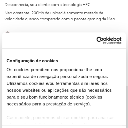
Desconhecia, sou cliente com a tecnologia HFC.
Não obstante, 200Mb de upload é somente metade da
velocidade quando comparado com o pacote gaming da Meo.
1 pessoa gostou
Configuração de cookies
João H.
Forum|Forum|4 years ago
Os cookies permitem-nos proporcionar lhe uma
experiência de navegação personalizada e segura.
Boa tarde
@Nuromen
,
Utilizamos cookies e/ou ferramentas similares nos
Agradecemos a sua mensagem.
nossos websites ou aplicações que são necessários
O
@Diogo S.
prestou informação relevante sobre este tema.
Precisa de ajuda?
para o seu bom funcionamento técnico (cookies
De momento não possuímos informação adicional a prestar.
necessários para a prestação de serviço).
Sugerimos que acompanhe os mais recentes pacotes de internet
comercializados, através do
Site NOS
.
Caso aceite, poderemos utilizar cookies para analisar
informação estatística (cookies de analítica), adaptar
Obrigado