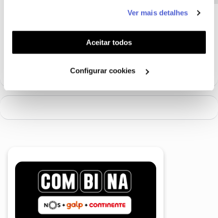
este serviço às suas preferências e apresentar-lhe
Ver mais detalhes
funcionalidades (cookies de personalização e
Ajude a comunidade a encontrar informação relevante. Marque
funcionalidade) e adaptar anúncios aos seus interesses
como "Melhor Resposta" e faça "Like" nos melhores comentários.
(cookies de publicidade personalizada). Pode gerir a
Aceitar todos
Siga os perfis da moderação, através da opção "Seguir", para estar
utilização dos cookies clicando em "
Configurar
sempre a par das ultimas novidades.
Cookies
".
Configurar cookies