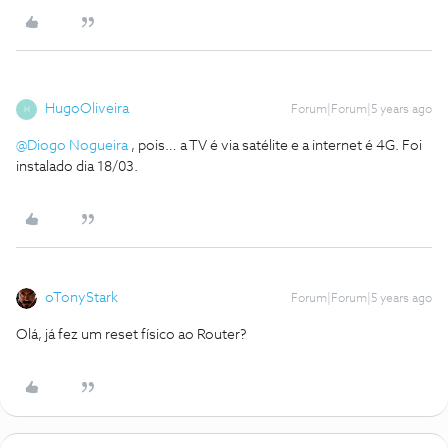
HugoOliveira
Forum|Forum|5 years ago
H
@Diogo Nogueira
, pois… a TV é via satélite e a internet é 4G. Foi
instalado dia 18/03.
oTonyStark
Forum|Forum|5 years ago
Olá, já fez um reset físico ao Router?