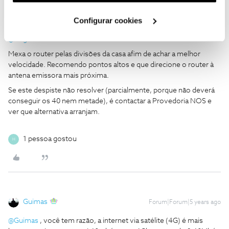
utilização dos cookies clicando em "
Configurar
Cookies
".
Configurar cookies
Diogo N.
Forum|Forum|5 years ago
@HugoOliveira
Mexa o router pelas divisões da casa afim de achar a melhor
velocidade. Recomendo pontos altos e que direcione o router à
antena emissora mais próxima.
Se este despiste não resolver (parcialmente, porque não deverá
conseguir os 40 nem metade), é contactar a Provedoria NOS e
ver que alternativa arranjam.
1 pessoa gostou
H
Guimas
Forum|Forum|5 years ago
@Guimas
, você tem razão, a internet via satélite (4G) é mais