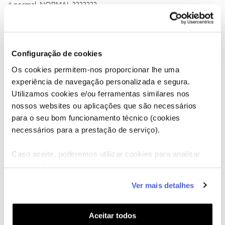
é normal. NORMAL ???????
Resumo: Como faço para NOS disponibilizar uma internet
compatível com o contratada? Se não for possível, que a NOS
Configuração de cookies
cancele meu contrato sem ônus.
Os cookies permitem-nos proporcionar lhe uma
experiência de navegação personalizada e segura.
Utilizamos cookies e/ou ferramentas similares nos
nossos websites ou aplicações que são necessários
para o seu bom funcionamento técnico (cookies
HugoOliveira
Forum|Forum|5 years ago
H
necessários para a prestação de serviço).
@Guimas
, você tem razão, a internet via satélite (4G) é mais
Caso aceite, poderemos utilizar cookies para analisar
lenta… por isso contratei 40mb/s e não 1Gbps, percebe? 40Mb/s
é de fato mais lento em comparação com 200mb/s; 500mb/s
informação estatística (cookies de analítica), adaptar
ou 1Gbps?
este serviço às suas preferências e apresentar-lhe
Ver mais detalhes
funcionalidades (cookies de personalização e
funcionalidade) e adaptar anúncios aos seus interesses
(cookies de publicidade personalizada). Pode gerir a
Aceitar todos