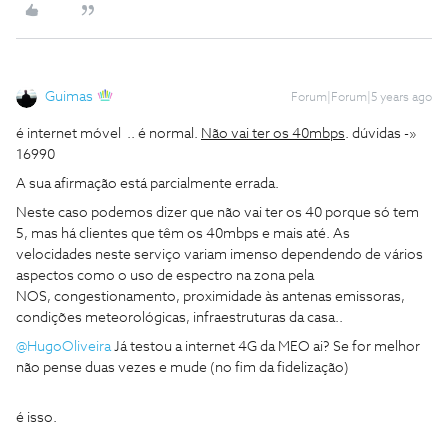
Guimas
Forum|Forum|5 years ago
é internet móvel .. é normal.
Não vai ter os 40mbps
. dúvidas -»
16990
A sua afirmação está parcialmente errada.
Neste caso podemos dizer que não vai ter os 40 porque só tem
5, mas há clientes que têm os 40mbps e mais até. As
velocidades neste serviço variam imenso dependendo de vários
aspectos como o uso de espectro na zona pela
NOS, congestionamento, proximidade às antenas emissoras,
condições meteorológicas, infraestruturas da casa..
@HugoOliveira
Já testou a internet 4G da MEO ai? Se for melhor
não pense duas vezes e mude (no fim da fidelização)
é isso.