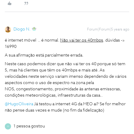
Diogo N.
Forum|Forum|5 years ago
é internet móvel .. é normal.
Não vai ter os 40mbps
. dúvidas -»
16990
A sua afirmação está parcialmente errada.
Neste caso podemos dizer que não vai ter os 40 porque só tem
5, mas há clientes que têm os 40mbps e mais até. As
velocidades neste serviço variam imenso dependendo de vários
aspectos como o uso de espectro na zona pela
NOS, congestionamento, proximidade às antenas emissoras,
condições meteorológicas, infraestruturas da casa..
@HugoOliveira
Já testou a internet 4G da MEO ai? Se for melhor
não pense duas vezes e mude (no fim da fidelização)
1 pessoa gostou
H