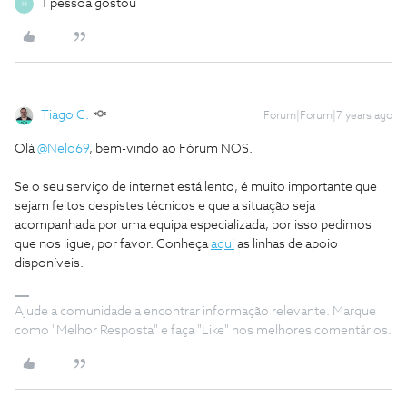
1 pessoa gostou
H
Tiago C.
Forum|Forum|7 years ago
Olá
@Nelo69
, bem-vindo ao Fórum NOS.
Se o seu serviço de internet está lento, é muito importante que
sejam feitos despistes técnicos e que a situação seja
acompanhada por uma equipa especializada, por isso pedimos
que nos ligue, por favor. Conheça
aqui
as linhas de apoio
disponíveis.
Ajude a comunidade a encontrar informação relevante. Marque
como "Melhor Resposta" e faça "Like" nos melhores comentários.