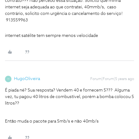
contrato??? Não percebo essa situação. Solicito que minha
internet seja adequada ao que contratei, 40mmb/s, caso
contrário, solicito com urgência o cancelamento do serviço!
913559963
internet satélite tem sempre menos velocidade
HugoOliveira
Forum|Forum|5 years ago
H
É piada né? Sua resposta? Vendem 40 e fornecem 5??? Alguma
vez, tu pagou 40 litros de combustível, porém a bomba colocou 5
litros??
Então muda o pacote para 5mb/s e não 40mb/s