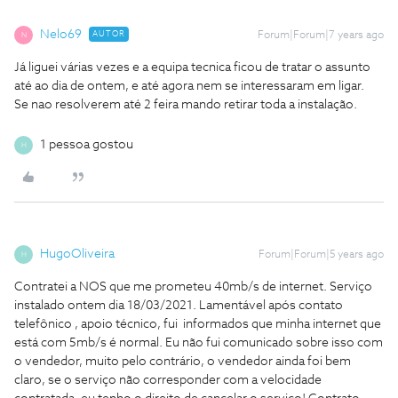
Nelo69
AUTOR
Forum|Forum|7 years ago
N
Já liguei várias vezes e a equipa tecnica ficou de tratar o assunto
até ao dia de ontem, e até agora nem se interessaram em ligar.
Se nao resolverem até 2 feira mando retirar toda a instalação.
1 pessoa gostou
H
HugoOliveira
Forum|Forum|5 years ago
H
Contratei a NOS que me prometeu 40mb/s de internet. Serviço
instalado ontem dia 18/03/2021. Lamentável após contato
telefônico , apoio técnico, fui informados que minha internet que
está com 5mb/s é normal. Eu não fui comunicado sobre isso com
o vendedor, muito pelo contrário, o vendedor ainda foi bem
claro, se o serviço não corresponder com a velocidade