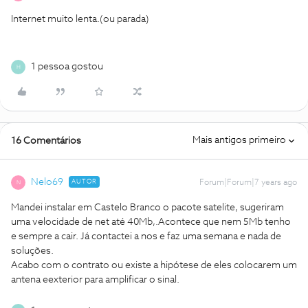
Internet muito lenta.(ou parada)
1 pessoa gostou
H
Mais antigos primeiro
16 Comentários
Nelo69
AUTOR
Forum|Forum|7 years ago
N
Mandei instalar em Castelo Branco o pacote satelite, sugeriram
uma velocidade de net até 40Mb,.Acontece que nem 5Mb tenho
e sempre a cair. Já contactei a nos e faz uma semana e nada de
soluções.
Acabo com o contrato ou existe a hipótese de eles colocarem um
antena eexterior para amplificar o sinal.