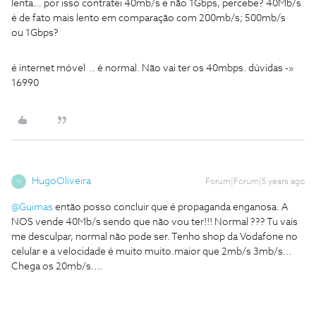
lenta… por isso contratei 40mb/s e não 1Gbps, percebe? 40Mb/s
é de fato mais lento em comparação com 200mb/s; 500mb/s
ou 1Gbps?
é internet móvel .. é normal. Não vai ter os 40mbps. dúvidas -»
16990
HugoOliveira
Forum|Forum|5 years ago
H
@Guimas
então posso concluir que é propaganda enganosa. A
NOS vende 40Mb/s sendo que não vou ter!!! Normal ??? Tu vais
me desculpar, normal não pode ser. Tenho shop da Vodafone no
celular e a velocidade é muito muito.maior que 2mb/s 3mb/s...
Chega os 20mb/s....