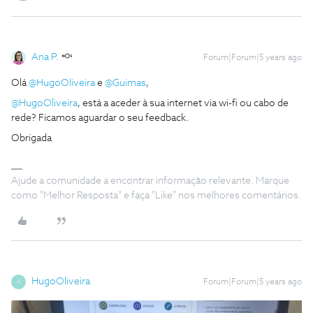
Ana P.
Forum|Forum|5 years ago
Olá
@HugoOliveira
e
@Guimas
,
@HugoOliveira
, está a aceder à sua internet via wi-fi ou cabo de
rede? Ficamos aguardar o seu feedback.
Obrigada
Ajude a comunidade a encontrar informação relevante. Marque
como "Melhor Resposta" e faça "Like" nos melhores comentários.
HugoOliveira
Forum|Forum|5 years ago
H