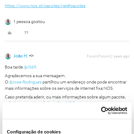
https://www.nos.pt/pacotes/net#pacotes
1 pessoa gostou
João H.
Forum|Forum|2 years ago
Boa tarde
@JS69
.
Agradecemos a sua mensagem.
O
@Jose Rodrigues
partilhou um endereço onde pode encontrar
mais informações sobre os serviços de internet fixa NOS.
Caso pretenda aderir, ou mais informações sobre algum pacote,
selecione a opção aderir no
Site NOS
.
Partilhe connosco aqui, no Fórum NOS, eventuais questões que
possam surgir. A comunidade e moderação estão sempre
disponíveis para ajudar a esclarecer.
Configuração de cookies
Obrigado