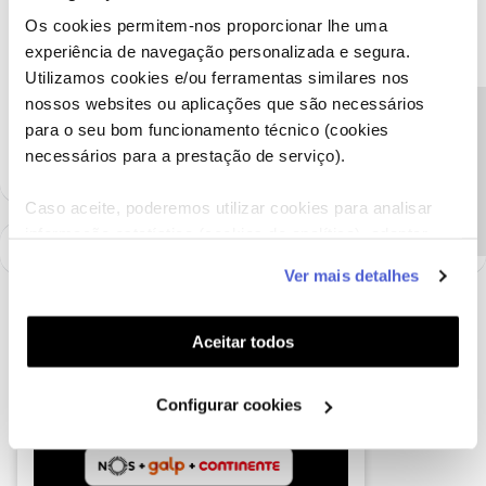
Os cookies permitem-nos proporcionar lhe uma
experiência de navegação personalizada e segura.
Ajude a comunidade a encontrar informação relevante. Marque
Utilizamos cookies e/ou ferramentas similares nos
como "Melhor Resposta" e faça "Like" nos melhores comentários.
nossos websites ou aplicações que são necessários
Siga os perfis da moderação, através da opção "Seguir", para estar
Precisa de ajuda?
para o seu bom funcionamento técnico (cookies
sempre a par das ultimas novidades.
necessários para a prestação de serviço).
Caso aceite, poderemos utilizar cookies para analisar
informação estatística (cookies de analítica), adaptar
este serviço às suas preferências e apresentar-lhe
Ver mais detalhes
funcionalidades (cookies de personalização e
funcionalidade) e adaptar anúncios aos seus interesses
(cookies de publicidade personalizada). Pode gerir a
Aceitar todos
utilização dos cookies clicando em "
Configurar
Cookies
".
Configurar cookies