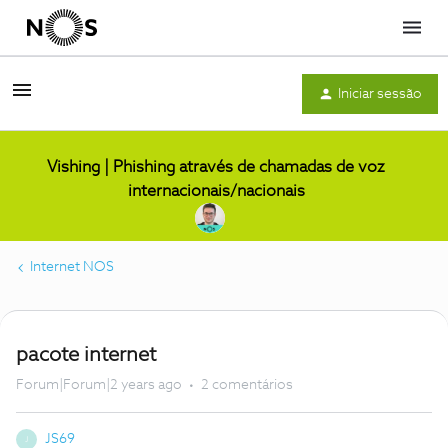
Menu
Iniciar sessão
Vishing | Phishing através de chamadas de voz
internacionais/nacionais
Internet NOS
pacote internet
Forum|Forum|2 years ago
2 comentários
JS69
J