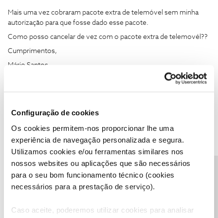
Mais uma vez cobraram pacote extra de telemóvel sem minha
autorização para que fosse dado esse pacote.
Como posso cancelar de vez com o pacote extra de telemovél??
Cumprimentos,
Mário Santos
Boa tarde, siga os passos sugeridos neste Tópico:
Boa tarde,
Configuração de cookies
Visto que não foi da minha solicitação os dados extras, podem sff
Os cookies permitem-nos proporcionar lhe uma
descontar esse valor da fatura?
experiência de navegação personalizada e segura.
Cumprimentos,
Utilizamos cookies e/ou ferramentas similares nos
Mário Santos
nossos websites ou aplicações que são necessários
Precisa de ajuda?
para o seu bom funcionamento técnico (cookies
Boa tarde
@mariosantos.ss
, para que a moderação possa analisar
e ajudar na questão que coloca, deve enviar por mensagem
necessários para a prestação de serviço).
privada o seu numero de cliente para o perfil
@Fórum
e aguardar
ser contactado.
Caso aceite, poderemos utilizar cookies para analisar