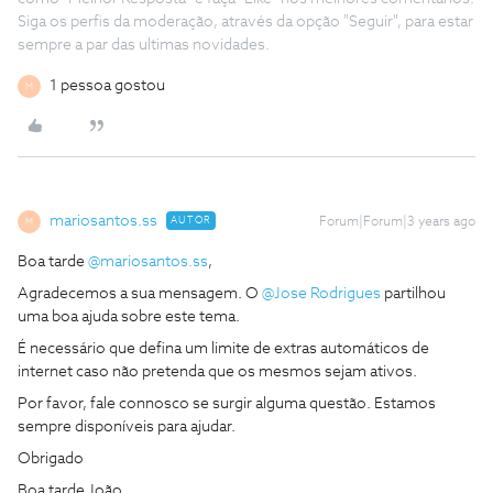
Siga os perfis da moderação, através da opção "Seguir", para estar
sempre a par das ultimas novidades.
1 pessoa gostou
M
mariosantos.ss
AUTOR
Forum|Forum|3 years ago
M
Boa tarde
@mariosantos.ss
,
Agradecemos a sua mensagem. O
@Jose Rodrigues
partilhou
uma boa ajuda sobre este tema.
É necessário que defina um limite de extras automáticos de
internet caso não pretenda que os mesmos sejam ativos.
Por favor, fale connosco se surgir alguma questão. Estamos
sempre disponíveis para ajudar.
Obrigado
Boa tarde João,