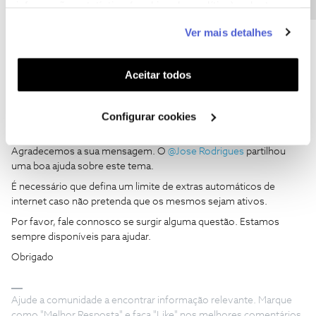
informação estatística (cookies de analítica), adaptar
1 pessoa gostou
este serviço às suas preferências e apresentar-lhe
Ver mais detalhes
funcionalidades (cookies de personalização e
funcionalidade) e adaptar anúncios aos seus interesses
(cookies de publicidade personalizada). Pode gerir a
Aceitar todos
utilização dos cookies clicando em "
Configurar
Cookies
João H.
".
Forum|Forum|3 years ago
Configurar cookies
Boa tarde
@mariosantos.ss
,
Agradecemos a sua mensagem. O
@Jose Rodrigues
partilhou
uma boa ajuda sobre este tema.
É necessário que defina um limite de extras automáticos de
internet caso não pretenda que os mesmos sejam ativos.
Por favor, fale connosco se surgir alguma questão. Estamos
sempre disponíveis para ajudar.
Obrigado
Ajude a comunidade a encontrar informação relevante. Marque
como "Melhor Resposta" e faça "Like" nos melhores comentários.