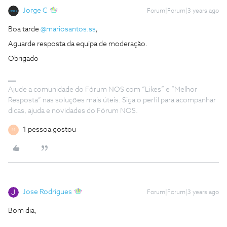
Jorge C
Forum|Forum|3 years ago
Boa tarde
@mariosantos.ss
,
Aguarde resposta da equipa de moderação.
Obrigado
Ajude a comunidade do Fórum NOS com “Likes” e “Melhor
Resposta” nas soluções mais úteis. Siga o perfil para acompanhar
dicas, ajuda e novidades do Fórum NOS.
1 pessoa gostou
M
Jose Rodrigues
Forum|Forum|3 years ago
Bom dia,