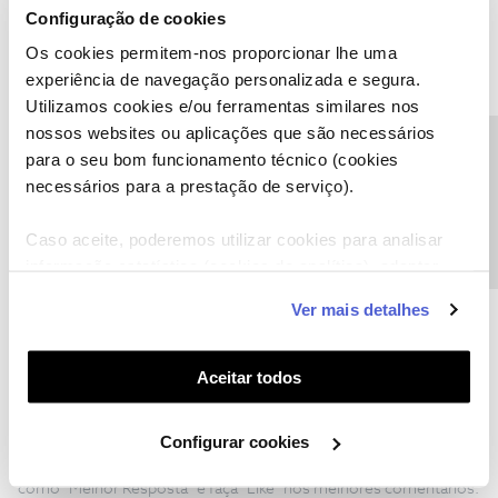
Agradeço a sua ajuda!
Configuração de cookies
Cumprimentos
Os cookies permitem-nos proporcionar lhe uma
experiência de navegação personalizada e segura.
1 pessoa gostou
Utilizamos cookies e/ou ferramentas similares nos
nossos websites ou aplicações que são necessários
Precisa de ajuda?
para o seu bom funcionamento técnico (cookies
necessários para a prestação de serviço).
Mário P.
Caso aceite, poderemos utilizar cookies para analisar
Forum|Forum|11 months ago
informação estatística (cookies de analítica), adaptar
Boa tarde, ​
@Ruben Lopes
este serviço às suas preferências e apresentar-lhe
Ver mais detalhes
O ​
@Jorge C
deu uma boa ajuda.
funcionalidades (cookies de personalização e
Indique-nos, por favor, se a necessidade de obter o splitter está
funcionalidade) e adaptar anúncios aos seus interesses
relacionada com alguma dificuldade nos seus serviços.
(cookies de publicidade personalizada). Pode gerir a
Aceitar todos
utilização dos cookies clicando em "
Configurar
Obrigado.
Cookies
".
Configurar cookies
Ajude a comunidade a encontrar informação relevante. Marque
como "Melhor Resposta" e faça "Like" nos melhores comentários.