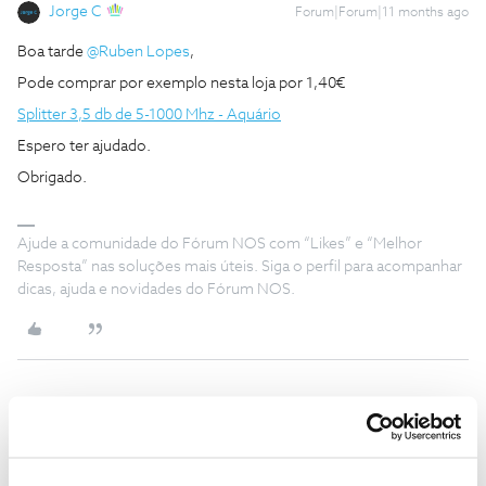
Jorge C
Forum|Forum|11 months ago
Boa tarde ​
@Ruben Lopes
,
Pode comprar por exemplo nesta loja por 1,40€
Splitter 3,5 db de 5-1000 Mhz - Aquário
Espero ter ajudado.
Obrigado.
Ajude a comunidade do Fórum NOS com “Likes” e “Melhor
Resposta” nas soluções mais úteis. Siga o perfil para acompanhar
dicas, ajuda e novidades do Fórum NOS.
Ruben Lopes
AUTOR
Forum|Forum|11 months ago
R
Boa tarde,