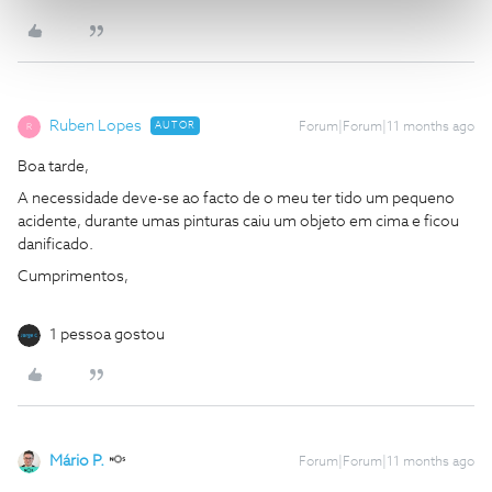
Ruben Lopes
AUTOR
Forum|Forum|11 months ago
R
Boa tarde,
A necessidade deve-se ao facto de o meu ter tido um pequeno
acidente, durante umas pinturas caiu um objeto em cima e ficou
danificado.
Cumprimentos,
1 pessoa gostou
Mário P.
Forum|Forum|11 months ago