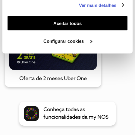
este serviço às suas preferências e apresentar-lhe
Ver mais detalhes
A poupança que COMBINA
funcionalidades (cookies de personalização e
funcionalidade) e adaptar anúncios aos seus interesses
(cookies de publicidade personalizada). Pode gerir a
Aceitar todos
utilização dos cookies clicando em "
Configurar
Cookies
".
Configurar cookies
Oferta de 2 meses Uber One
Conheça todas as
funcionalidades da my NOS