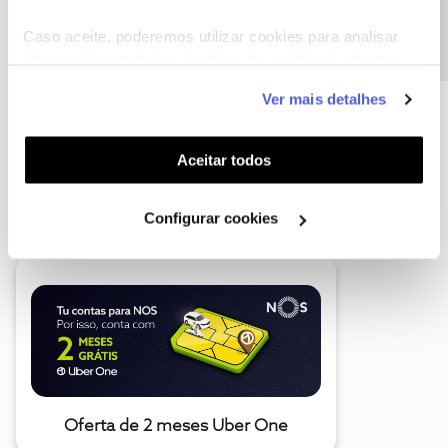
Precisa de ajuda?
Caso aceite, poderemos utilizar cookies para analisar
informação estatística (cookies de analítica), adaptar
este serviço às suas preferências e apresentar-lhe
Ver mais detalhes
funcionalidades (cookies de personalização e
funcionalidade) e adaptar anúncios aos seus interesses
(cookies de publicidade personalizada). Pode gerir a
Aceitar todos
utilização dos cookies clicando em "
Configurar
A poupança que COMBINA
Cookies
".
Configurar cookies
Oferta de 2 meses Uber One