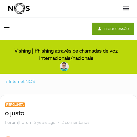
Menu
Iniciar sessão
Vishing | Phishing através de chamadas de voz
internacionais/nacionais
Internet NOS
PERGUNTA
o justo
Forum|Forum|5 years ago
2 comentários