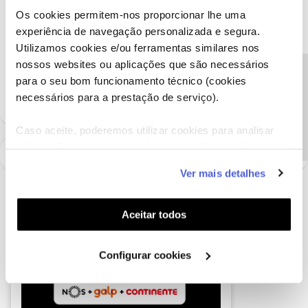
Os cookies permitem-nos proporcionar lhe uma
experiência de navegação personalizada e segura.
Ajude a comunidade a encontrar informação relevante. Marque
Utilizamos cookies e/ou ferramentas similares nos
como "Melhor Resposta" e faça "Like" nos melhores comentários.
nossos websites ou aplicações que são necessários
Precisa de ajuda?
para o seu bom funcionamento técnico (cookies
1 pessoa gostou
F
necessários para a prestação de serviço).
Caso aceite, poderemos utilizar cookies para analisar
informação estatística (cookies de analítica), adaptar
este serviço às suas preferências e apresentar-lhe
Ver mais detalhes
funcionalidades (cookies de personalização e
funcionalidade) e adaptar anúncios aos seus interesses
(cookies de publicidade personalizada). Pode gerir a
Aceitar todos
utilização dos cookies clicando em "
Configurar
Cookies
".
Configurar cookies