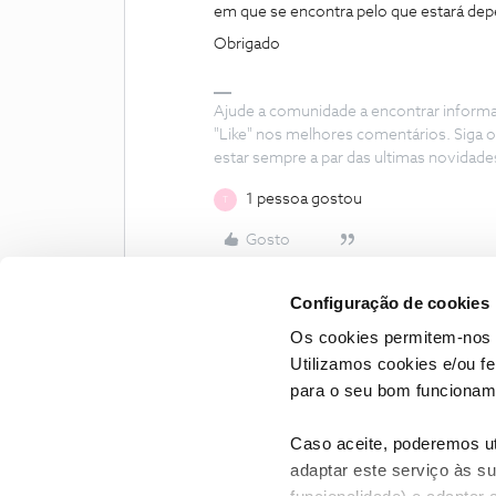
em que se encontra pelo que estará dep
Obrigado
Ajude a comunidade a encontrar inform
"Like" nos melhores comentários. Siga o
estar sempre a par das ultimas novidade
1 pessoa gostou
T
Gosto
Configuração de cookies
Os cookies permitem-nos 
Utilizamos cookies e/ou f
para o seu bom funcioname
Caso aceite, poderemos uti
adaptar este serviço às su