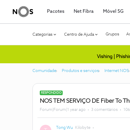
Pacotes
Net Fibra
Móvel 5G
Grupos
As
Categorias
Centro de Ajuda
Vishing | Phish
Comunidade
Produtos e serviços
Internet NOS
RESPONDIDO
NOS TEM SERVIÇO DE Fiber To T
Forum|Forum|1 year ago
3 comentários
106
Tong Wu
Kilobyte