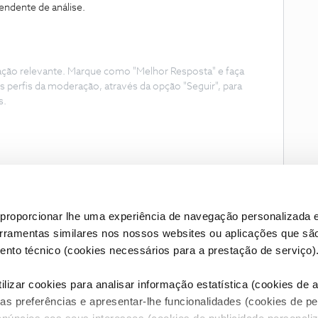
endente de análise.
ação relevante. Marque como "Melhor Resposta" e faça
s perfis da moderação, através da opção "Seguir", para
s.
proporcionar lhe uma experiência de navegação personalizada e
erramentas similares nos nossos websites ou aplicações que sã
nto técnico (cookies necessários para a prestação de serviço)
lizar cookies para analisar informação estatística (cookies de an
as preferências e apresentar-lhe funcionalidades (cookies de p
Condições do Fórum NOS
Accessibility statement