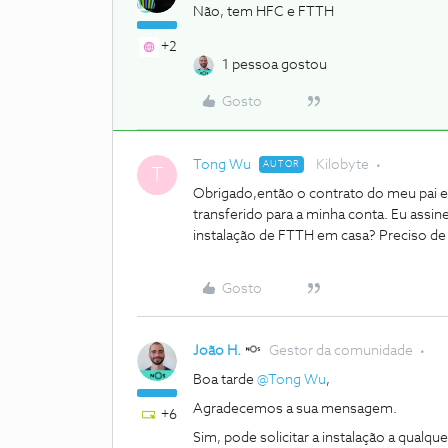
Não, tem HFC e FTTH
+2
1 pessoa gostou
Gosto
Tong Wu
Kilobyte
AUTOR
T
Obrigado,então o contrato do meu pai er
transferido para a minha conta. Eu assinei
instalação de FTTH em casa? Preciso de 
Gosto
João H.
Gestor da comunidade
Boa tarde ​
@Tong Wu
,
Agradecemos a sua mensagem.
+6
Sim, pode solicitar a instalação a qualq