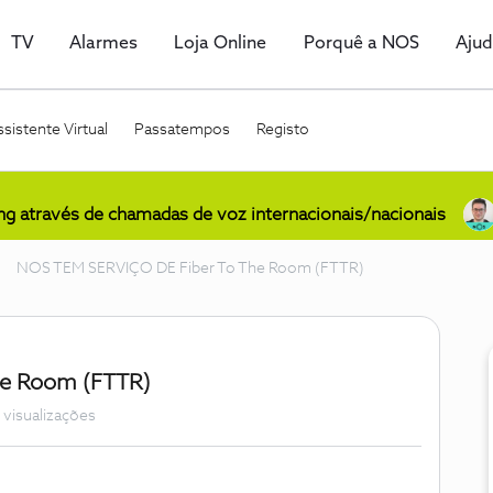
TV
Alarmes
Loja Online
Porquê a NOS
Aju
sistente Virtual
Passatempos
Registo
ing através de chamadas de voz internacionais/nacionais
NOS TEM SERVIÇO DE Fiber To The Room (FTTR)
he Room (FTTR)
 visualizações