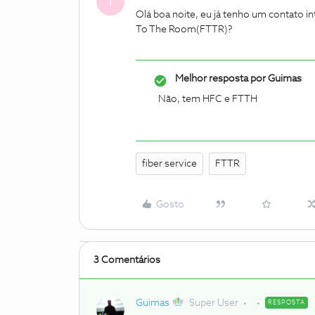
T
Olá boa noite, eu já tenho um contato 
To The Room(FTTR)?
Melhor resposta por
Guimas
Não, tem HFC e FTTH
fiber service
FTTR
Gosto
3 Comentários
Guimas
Super User
RESPOSTA