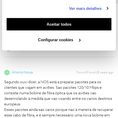
este serviço às suas preferências e apresentar-lhe
Ver mais detalhes
funcionalidades (cookies de personalização e
funcionalidade) e adaptar anúncios aos seus interesses
M. Alexandre
(cookies de publicidade personalizada). Pode gerir a
Forum|Forum|8 years ago
M
Aceitar todos
utilização dos cookies clicando em "
Configurar
Também ficamos a saber por exclusão de partes que não vai
Cookies
".
haver net nos ditos voos.
Configurar cookies
Anonymous
Forum|Forum|8 years ago
A
Segundo ouvi dizer, a NOS está a preparar pacotes para os
clientes que viajam em aviões. Sao pacotes 120/10 Mbps e
consiste numa bobine de fibra óptica que os aviões vao
desenrolando à medida que vao voando entre os varios destinos
europeus.
Esses pacotes ainda sao caros porque nao à maneira de recuperar
esse cabo de fibra, e é sempre necessário uma nova bobine em