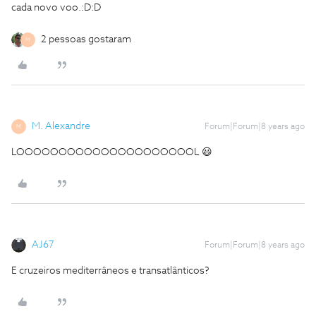
cada novo voo.:D:D
2 pessoas gostaram
M
M. Alexandre
Forum|Forum|8 years ago
M
LOOOOOOOOOOOOOOOOOOOOOL 😃
AJ67
Forum|Forum|8 years ago
E cruzeiros mediterrâneos e transatlânticos?