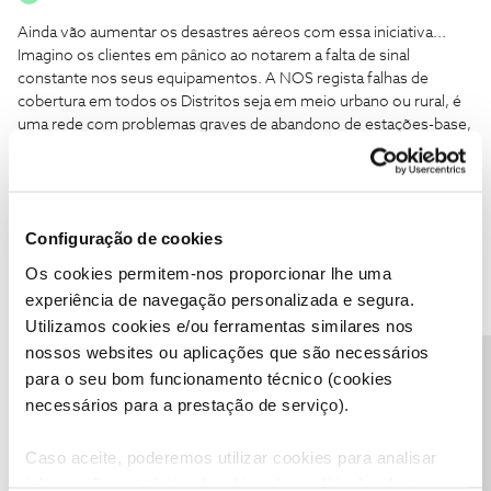
Ainda vão aumentar os desastres aéreos com essa iniciativa...
Imagino os clientes em pânico ao notarem a falta de sinal
constante nos seus equipamentos. A NOS regista falhas de
cobertura em todos os Distritos seja em meio urbano ou rural, é
uma rede com problemas graves de abandono de estações-base,
usando dispositivos muito arcaicos e rudimentares. O 4G é
escasso é até a rede GPRS não flui em todo o lado... Enquanto
não houver um investimento sério nas milhares de estações os
serviços vão continuar em degradação avançada 😠
Configuração de cookies
2 pessoas gostaram
M
Os cookies permitem-nos proporcionar lhe uma
experiência de navegação personalizada e segura.
Utilizamos cookies e/ou ferramentas similares nos
nossos websites ou aplicações que são necessários
Precisa de ajuda?
para o seu bom funcionamento técnico (cookies
Paulo B
necessários para a prestação de serviço).
Forum|Forum|8 years ago
Será que é consequência da parceria com a Vodafone?
Caso aceite, poderemos utilizar cookies para analisar
informação estatística (cookies de analítica), adaptar