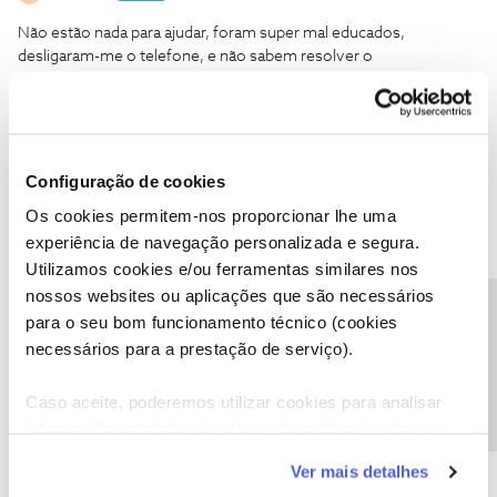
Não estão nada para ajudar, foram super mal educados,
desligaram-me o telefone, e não sabem resolver o
problema… são ignorantes e incompetentes.
Configuração de cookies
Os cookies permitem-nos proporcionar lhe uma
Mário P.
Forum|Forum|3 years ago
experiência de navegação personalizada e segura.
Boa tarde
@Srz2022
,
Utilizamos cookies e/ou ferramentas similares nos
Lamentamos o que nos conta. Não nos revemos no género de
nossos websites ou aplicações que são necessários
atuação que descreve.
Precisa de ajuda?
para o seu bom funcionamento técnico (cookies
Envie-nos, por favor, uma mensagem privada com o seu número
necessários para a prestação de serviço).
de cliente para o perfil
@Fórum
.
Vamos ajudar.
Caso aceite, poderemos utilizar cookies para analisar
Obrigado
informação estatística (cookies de analítica), adaptar
este serviço às suas preferências e apresentar-lhe
Ver mais detalhes
funcionalidades (cookies de personalização e
Ajude a comunidade a encontrar informação relevante. Marque