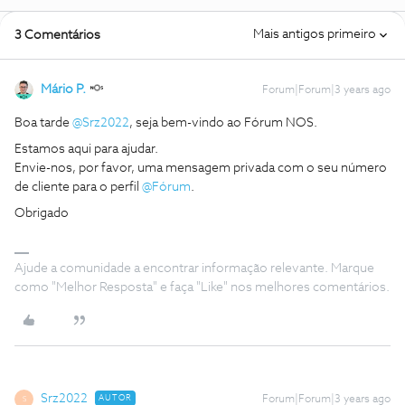
Mais antigos primeiro
3 Comentários
Mário P.
Forum|Forum|3 years ago
Boa tarde
@Srz2022
, seja bem-vindo ao Fórum NOS.
Estamos aqui para ajudar.
Envie-nos, por favor, uma mensagem privada com o seu número
de cliente para o perfil
@Fórum
.
Obrigado
Ajude a comunidade a encontrar informação relevante. Marque
como "Melhor Resposta" e faça "Like" nos melhores comentários.
Srz2022
AUTOR
Forum|Forum|3 years ago
S