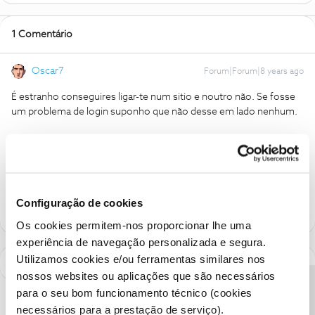
1 Comentário
Oscar7
Forum|Forum|8 years ago
É estranho conseguires ligar-te num sitio e noutro não. Se fosse
um problema de login suponho que não desse em lado nenhum.
Quanto à cobertura, suponho que seja Wi-Fi, neste
tópico
tens
algumas dicas para melhorar o sinal.
1 pessoa gostou
B
Configuração de cookies
Os cookies permitem-nos proporcionar lhe uma
experiência de navegação personalizada e segura.
Utilizamos cookies e/ou ferramentas similares nos
nossos websites ou aplicações que são necessários
para o seu bom funcionamento técnico (cookies
necessários para a prestação de serviço).