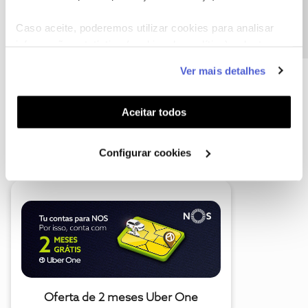
Precisa de ajuda?
Caso aceite, poderemos utilizar cookies para analisar
informação estatística (cookies de analítica), adaptar
este serviço às suas preferências e apresentar-lhe
Ver mais detalhes
funcionalidades (cookies de personalização e
funcionalidade) e adaptar anúncios aos seus interesses
(cookies de publicidade personalizada). Pode gerir a
Aceitar todos
utilização dos cookies clicando em "
Configurar
A poupança que COMBINA
Cookies
".
Configurar cookies
Oferta de 2 meses Uber One