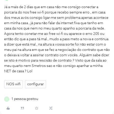
Já a mais de 2 dias que em casa não me consigo conectar a
porcaria do nos free wi-fi porque recebo sempre erro , em casa
dos meus avós consigo ligar-me sem problema apenas acontece
em minha casa , já para não falar da internet fixa que tenho em
casa da nos que nem no meu quarto apanho a porcaria da rede.
Agora tento conetar-me ao free wi-fi ou aparece o erro 205 ou
então diz que a pass tá mal , mudo a pass meto a nova e continua
a dizer que está mal , na altura a vossa sorte foi não estar com o
meu pai na altura em que se fez a negociação do contrato que não
o deixava voltar a assinar contrato com vocês. Alguém sabe dizer
se isto é motivo para rescisão de contrato ? Visto que da sala ao
meu quarto nem 5metros sao e não consigo apanhar a minha
NET de casa ? Lol
NOS wifi
configurar
1 pessoa gostou
B