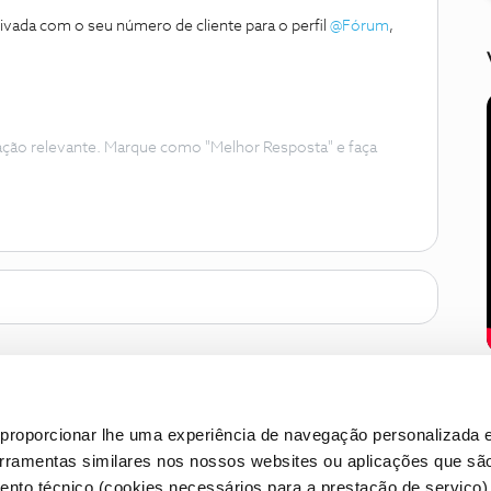
vada com o seu número de cliente para o perfil
@Fórum
,
ação relevante. Marque como "Melhor Resposta" e faça
proporcionar lhe uma experiência de navegação personalizada e
erramentas similares nos nossos websites ou aplicações que sã
nto técnico (cookies necessários para a prestação de serviço)