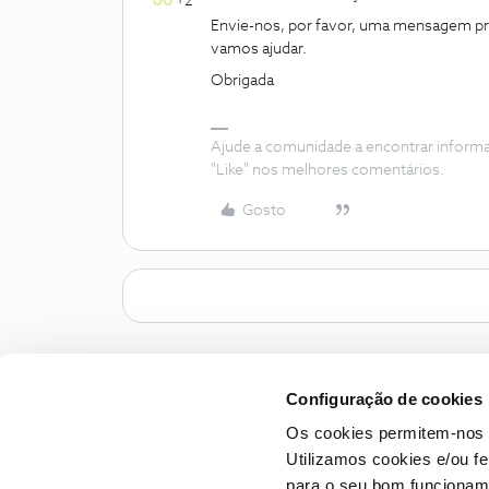
+2
Envie-nos, por favor, uma mensagem pri
vamos ajudar.
Obrigada
Ajude a comunidade a encontrar inform
"Like" nos melhores comentários.
Gosto
Configuração de cookies
Os cookies permitem-nos 
Utilizamos cookies e/ou f
para o seu bom funcioname