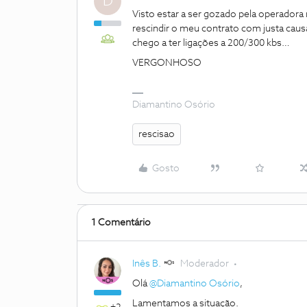
D
Visto estar a ser gozado pela operadora 
rescindir o meu contrato com justa caus
chego a ter ligações a 200/300 kbs…
VERGONHOSO
Diamantino Osório
rescisao
Gosto
1 Comentário
Inês B.
Moderador
Olá
@Diamantino Osório
,
Lamentamos a situação.