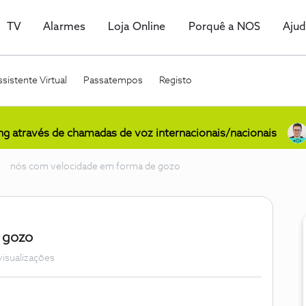
TV
Alarmes
Loja Online
Porquê a NOS
Aju
sistente Virtual
Passatempos
Registo
ing através de chamadas de voz internacionais/nacionais
nós com velocidade em forma de gozo
 gozo
visualizações