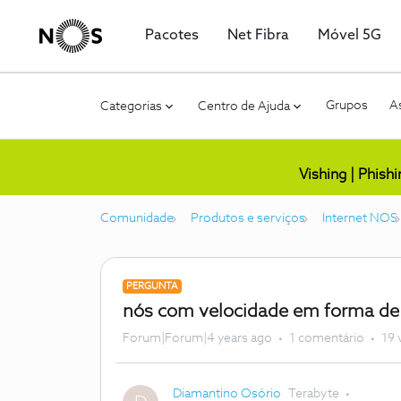
Pacotes
Net Fibra
Móvel 5G
Grupos
As
Categorias
Centro de Ajuda
Vishing | Phish
Comunidade
Produtos e serviços
Internet NOS
PERGUNTA
nós com velocidade em forma de
Forum|Forum|4 years ago
1 comentário
19 
Diamantino Osório
Terabyte