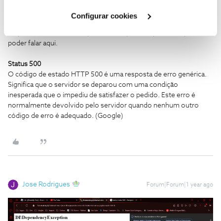
Cookies
".
Configurar cookies
Infelizmente, na Opera agora acontece isto também. Tenho que
responder em outro computador temporário que tenho para
poder falar aqui.
Status 500
O código de estado HTTP 500 é uma resposta de erro genérica.
Significa que o servidor se deparou com uma condição
inesperada que o impediu de satisfazer o pedido. Este erro é
normalmente devolvido pelo servidor quando nenhum outro
código de erro é adequado. (Google)
Jose Rodrigues
Forum|Forum|1 year ago