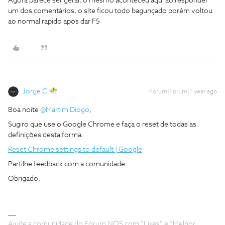
Agora parece ser geral, o mesmo aconteceu aqui ao responder
um dos comentários, o site ficou todo bagunçado porém voltou
ao normal rapido após dar F5
Jorge C
Forum|Forum|1 year ago
Boa noite
@Martim Diogo
,
Sugiro que use o Google Chrome e faça o reset de todas as
definições desta forma.
Reset Chrome settings to default | Google
Partilhe feedback com a comunidade.
Obrigado.
Ajude a comunidade do Fórum NOS com “Likes” e “Melhor