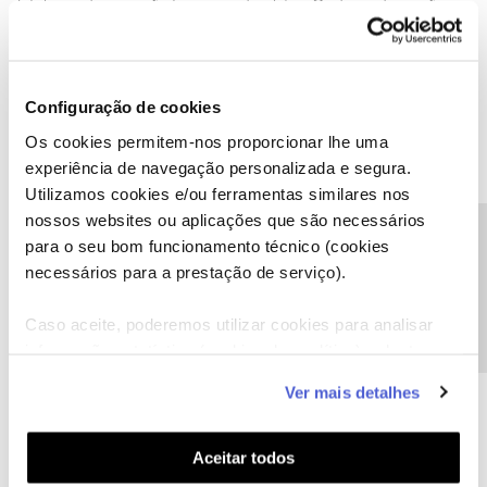
Infelizmente, isso não funcionou também. O site continua não
receber os packages como devidamente. Acredito mesmo que
possa ser as rotas da NOS que está tendo este problema.
Configuração de cookies
Os cookies permitem-nos proporcionar lhe uma
experiência de navegação personalizada e segura.
Utilizamos cookies e/ou ferramentas similares nos
nossos websites ou aplicações que são necessários
Martim Diogo
AUTOR
Forum|Forum|1 year ago
M
Precisa de ajuda?
para o seu bom funcionamento técnico (cookies
necessários para a prestação de serviço).
Caso aceite, poderemos utilizar cookies para analisar
informação estatística (cookies de analítica), adaptar
este serviço às suas preferências e apresentar-lhe
Ver mais detalhes
funcionalidades (cookies de personalização e
funcionalidade) e adaptar anúncios aos seus interesses
(cookies de publicidade personalizada). Pode gerir a
Aceitar todos
utilização dos cookies clicando em "
Configurar