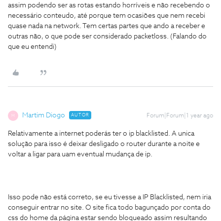
assim podendo ser as rotas estando horríveis e não recebendo o
necessário conteudo, até porque tem ocasiões que nem recebi
quase nada na network. Tem certas partes que ando a receber e
outras não, o que pode ser considerado packetloss. (Falando do
que eu entendi)
Martim Diogo
AUTOR
Forum|Forum|1 year ago
M
Relativamente a internet poderás ter o ip blacklisted. A unica
solução para isso é deixar desligado o router durante a noite e
voltar a ligar para uam eventual mudança de ip.
Isso pode não está correto, se eu tivesse a IP Blacklisted, nem iria
conseguir entrar no site. O site fica todo bagunçado por conta do
css do home da página estar sendo bloqueado assim resultando