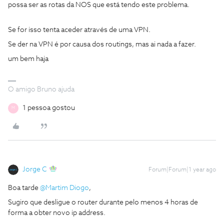
possa ser as rotas da NOS que está tendo este problema.
Se for isso tenta aceder através de uma VPN.
Se der na VPN é por causa dos routings, mas ai nada a fazer.
um bem haja
O amigo Bruno ajuda
1 pessoa gostou
M
Jorge C
Forum|Forum|1 year ago
Boa tarde
@Martim Diogo
,
Sugiro que desligue o router durante pelo menos 4 horas de
forma a obter novo ip address.