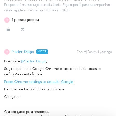
Resposta” nas soluções mais úteis. Siga o perfil para acompanhar
dicas, ajuda e novidades do Fórum NOS.
1 pessoa gostou
M
Martim Diogo
AUTOR
Forum|Forum|1 year ago
M
Boa noite
@Martim Diogo
,
Sugiro que use o Google Chrome e faça o reset de todas as
definições desta forma.
Reset Chrome settings to default | Google
Partilhe feedback com a comunidade.
Obrigado.
Olá obrigado pela resposta,