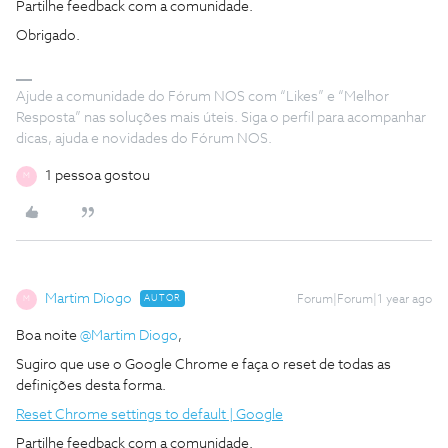
Partilhe feedback com a comunidade.
Obrigado.
Ajude a comunidade do Fórum NOS com “Likes” e “Melhor
Resposta” nas soluções mais úteis. Siga o perfil para acompanhar
dicas, ajuda e novidades do Fórum NOS.
1 pessoa gostou
M
Martim Diogo
AUTOR
Forum|Forum|1 year ago
M
Boa noite
@Martim Diogo
,
Sugiro que use o Google Chrome e faça o reset de todas as
definições desta forma.
Reset Chrome settings to default | Google
Partilhe feedback com a comunidade.