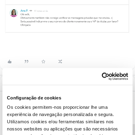
Mais antigos primeiro
2 Comentários
Configuração de cookies
Ana P.
Forum|Forum|6 years ago
Os cookies permitem-nos proporcionar lhe uma
Olá
@wdk
,
experiência de navegação personalizada e segura.
Utilizamos cookies e/ou ferramentas similares nos
Tal como lhe indicamos por mensagem privada, estamos a
verificar o que ocorreu para não conseguirmos ter acesso às
nossos websites ou aplicações que são necessários
mensagens privadas.