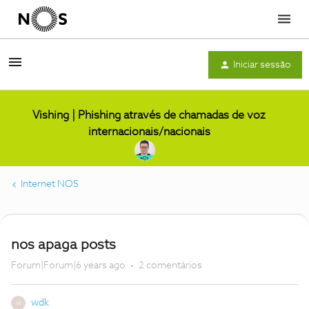
Menu
Iniciar sessão
Vishing | Phishing através de chamadas de voz
internacionais/nacionais
Internet NOS
nos apaga posts
Forum|Forum|6 years ago
2 comentários
wdk
W