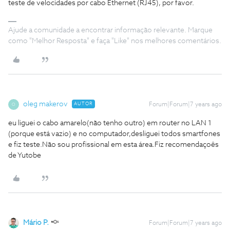
teste de velocidades por cabo Ethernet (RJ45), por favor.
Ajude a comunidade a encontrar informação relevante. Marque
como "Melhor Resposta" e faça "Like" nos melhores comentários.
oleg makerov
AUTOR
Forum|Forum|7 years ago
O
eu liguei o cabo amarelo(não tenho outro) em router no LAN 1
(porque está vazio) e no computador,desliguei todos smartfones
e fiz teste.Não sou profissional em esta área.Fiz recomendaçoês
de Yutobe
Mário P.
Forum|Forum|7 years ago