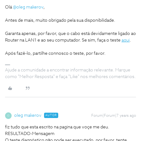
Olá
@oleg makerov
,
Antes de mais, muito obrigado pela sua disponibilidade.
Garanta apenas, por favor, que o cabo está devidamente ligado ao
Router na LAN1 e ao seu computador. Se sim, faça o teste
aqui
.
Após fazê-lo, partilhe connosco o teste, por favor.
Ajude a comunidade a encontrar informação relevante. Marque
como "Melhor Resposta" e faça "Like" nos melhores comentários.
oleg makerov
AUTOR
Forum|Forum|7 years ago
O
fiz tudo que esta escrito na pagina que voçe me deu.
RESULTADO-Mensagem
O teste diagnóstico não pode ser executado, por favor, tente