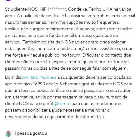
Sou cliente NOS, NIF 1*********, Condeixa. Tenho UMA há vários
anos. A qualidade da net fixa é baixissima, vergonhos, em especial
nas últimas semanas. Tem interrupções muito frequentes,
desliga, não cumpre minimamente. A agravar, estou em trabalho
à distância, pelo que é fundamental uma boa qualidade do
serviço. Também no site da NOS não encontro onde colocar
estas questõe,s nem como pedir atenção e/ou assistência, o que
me força a vir aqui a público, no forum. Dificultar o contacto dos
clientes não é correcto, especialmente quando por telefone se
passam horas ou dias antes de se conseguir falar com alguém.
Bom dia
@Viriato Marques
a sua questão deverá ser colocada ao
apoio técnico 16990 opção 3 chamada gratuita da rede NOS para
que um técnico possa verificar o que se passa com o seu router,
em alternativa, envie por mensagem privada o seu numero de
cliente NOS para o perfil
@Fórum
para que os moderadores
possam disponibilizar a ajuda necessária a melhorar o
desempenho do seu equipamento de internet fixa.
1 pessoa gostou