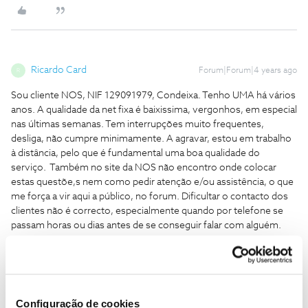
Ricardo Card
Forum|Forum|4 years ago
R
Sou cliente NOS, NIF 129091979, Condeixa. Tenho UMA há vários
anos. A qualidade da net fixa é baixissima, vergonhos, em especial
nas últimas semanas. Tem interrupções muito frequentes,
desliga, não cumpre minimamente. A agravar, estou em trabalho
à distância, pelo que é fundamental uma boa qualidade do
serviço. Também no site da NOS não encontro onde colocar
estas questõe,s nem como pedir atenção e/ou assistência, o que
me força a vir aqui a público, no forum. Dificultar o contacto dos
clientes não é correcto, especialmente quando por telefone se
passam horas ou dias antes de se conseguir falar com alguém.
Para podermos tentar ajudar qual o router que tem instalado?
Está a tentar aceder via wifi ou por cabo? Depois de saber estes
dados será possível tentar ajudar com algumas dicas, do modo
como foi exposto o problema é complicado.
Configuração de cookies