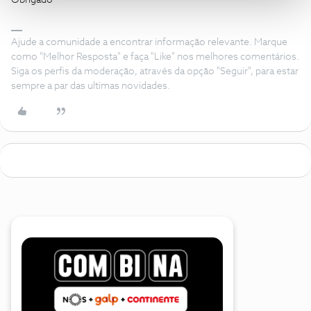
Obrigado
Ajude a comunidade a encontrar informação relevante. Marque
como "Melhor Resposta" e faça "Like" nos melhores comentários.
Siga os perfis da moderação, através da opção "Seguir", para estar
sempre a par das ultimas novidades.