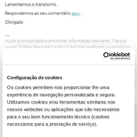
Lamentamos o transtorno.
Respondemos ao seu comentário
aqui
.
Obrigado
Ajude a comunidade a encontrar informação relevante. Marque
como "Melhor Resposta" e faça "Like" nos melhores comentários.
Siga os perfis da moderação, através da opção "Seguir", para estar
sempre a par das ultimas novidades.
Configuração de cookies
Os cookies permitem-nos proporcionar lhe uma
experiência de navegação personalizada e segura.
Utilizamos cookies e/ou ferramentas similares nos
nossos websites ou aplicações que são necessários
Precisa de ajuda?
para o seu bom funcionamento técnico (cookies
necessários para a prestação de serviço).