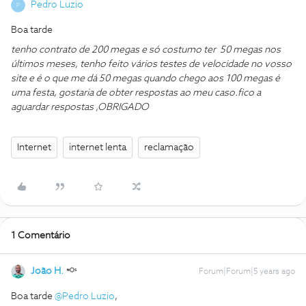
Pedro Luzio
P
Boa tarde
tenho contrato de 200 megas e só costumo ter 50 megas nos
últimos meses, tenho feito vários testes de velocidade no vosso
site e é o que me dá 50 megas quando chego aos 100 megas é
uma festa, gostaria de obter respostas ao meu caso.
fico a
aguardar respostas ,
OBRIGADO
Internet
internet lenta
reclamação
1 Comentário
João H.
Forum|Forum|5 years ago
Boa tarde
@Pedro Luzio
,