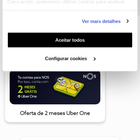
Caso aceite, poderemos utilizar cookies para analisar
informação estatística (cookies de analítica), adaptar
este serviço às suas preferências e apresentar-lhe
Ver mais detalhes
funcionalidades (cookies de personalização e
funcionalidade) e adaptar anúncios aos seus interesses
(cookies de publicidade personalizada). Pode gerir a
A poupança que COMBINA
Aceitar todos
utilização dos cookies clicando em "
Configurar
Cookies
".
Configurar cookies
Oferta de 2 meses Uber One