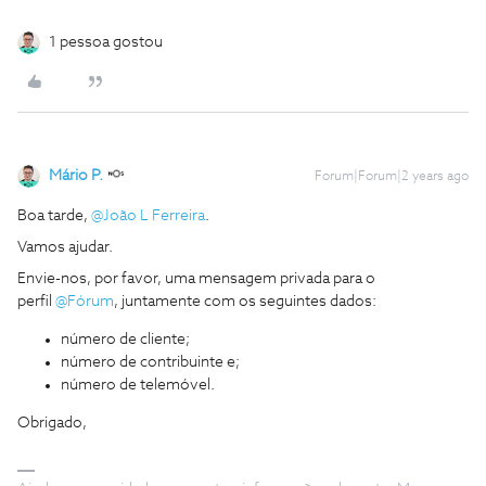
1 pessoa gostou
Mário P.
Forum|Forum|2 years ago
Boa tarde,
@João L Ferreira
.
Vamos ajudar.
Envie-nos, por favor, uma mensagem privada para o
perfil
@Fórum
, juntamente com os seguintes dados:
número de cliente;
número de contribuinte e;
número de telemóvel.
Obrigado,