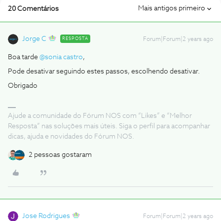
Mais antigos primeiro
20 Comentários
Jorge C
RESPOSTA
Forum|Forum|2 years ago
Boa tarde
@sonia castro
,
Pode desativar seguindo estes passos, escolhendo desativar.
Obrigado
Ajude a comunidade do Fórum NOS com “Likes” e “Melhor
Resposta” nas soluções mais úteis. Siga o perfil para acompanhar
dicas, ajuda e novidades do Fórum NOS.
2 pessoas gostaram
Jose Rodrigues
Forum|Forum|2 years ago