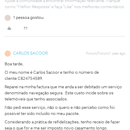
Ajude a comunidade a encontrar informação relevante. Marque
como "Melhor Resposta" e faça "Like" nos melhores comentários.
1 pessoa gostou
J
CARLOS SACOOR
Forum|Forum|1 year ago
C
Boa tarde,
O meu nome é Carlos Sacoor e tenho o número de
cliente C824754589.
Reparei na minha factura que me anda a ser debitado um serviço
denominado navegação segura. Este custo incide sobre os
telemóveis que tenho associados.
Não pedi esse serviço, não o quero e não percebo como foi
possível ter sido incluído no meu pacote.
Considerando a prática de refidelizações, tenho receio de fazer
seja o que for e me ser imposto novo casamento longo.