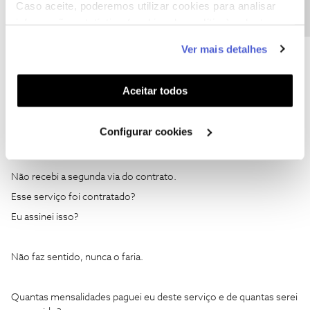
Caso aceite, poderemos utilizar cookies para analisar
Ajude a comunidade a encontrar informação relevante. Marque
informação estatística (cookies de analítica), adaptar
como "Melhor Resposta" e faça "Like" nos melhores comentários.
este serviço às suas preferências e apresentar-lhe
Ver mais detalhes
funcionalidades (cookies de personalização e
funcionalidade) e adaptar anúncios aos seus interesses
(cookies de publicidade personalizada). Pode gerir a
Aceitar todos
utilização dos cookies clicando em "
Configurar
CARLOS SACOOR
Forum|Forum|1 year ago
C
Cookies
".
Configurar cookies
Muito obrigado pela ajuda.
Não recebi a segunda via do contrato.
Esse serviço foi contratado?
Eu assinei isso?
Não faz sentido, nunca o faria.
Quantas mensalidades paguei eu deste serviço e de quantas serei