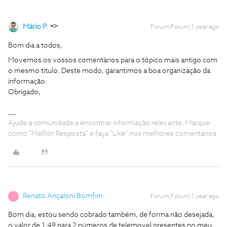
Mário P.
Forum|Forum|1 year ago
Bom dia a todos,
Movemos os vossos comentários para o tópico mais antigo com
o mesmo título. Deste modo, garantimos a boa organização da
informação.
Obrigado,
Ajude a comunidade a encontrar informação relevante. Marque
como "Melhor Resposta" e faça "Like" nos melhores comentários.
Renato Ançaloni Bomfim
Forum|Forum|1 year ago
R
Bom dia, estou sendo cobrado também, de forma não desejada,
o valor de 1,49 para 2 números de telemovel presentes no meu