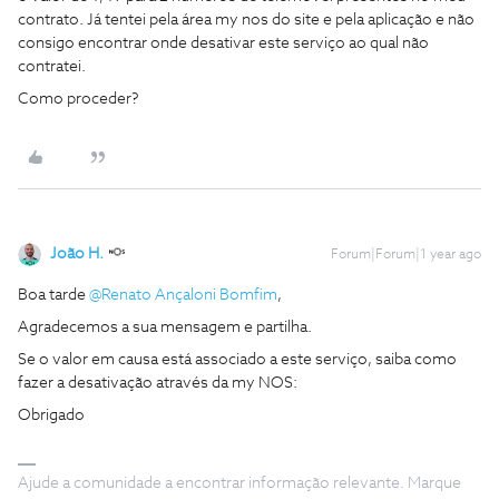
contrato. Já tentei pela área my nos do site e pela aplicação e não
consigo encontrar onde desativar este serviço ao qual não
contratei.
Como proceder?
João H.
Forum|Forum|1 year ago
Boa tarde ​
@Renato Ançaloni Bomfim
,
Agradecemos a sua mensagem e partilha.
Se o valor em causa está associado a este serviço, saiba como
fazer a desativação através da my NOS:
Obrigado
Ajude a comunidade a encontrar informação relevante. Marque