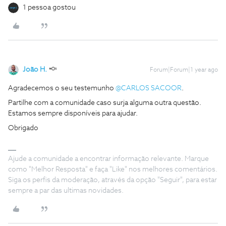
1 pessoa gostou
João H.
Forum|Forum|1 year ago
Agradecemos o seu testemunho
@CARLOS SACOOR
.
Partilhe com a comunidade caso surja alguma outra questão.
Estamos sempre disponíveis para ajudar.
Obrigado
Ajude a comunidade a encontrar informação relevante. Marque
como "Melhor Resposta" e faça "Like" nos melhores comentários.
Siga os perfis da moderação, através da opção "Seguir", para estar
sempre a par das ultimas novidades.