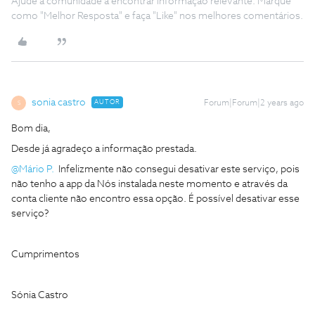
Ajude a comunidade a encontrar informação relevante. Marque
como "Melhor Resposta" e faça "Like" nos melhores comentários.
sonia castro
AUTOR
Forum|Forum|2 years ago
S
Bom dia,
Desde já agradeço a informação prestada.
@Mário P.
Infelizmente não consegui desativar este serviço, pois
não tenho a app da Nós instalada neste momento e através da
conta cliente não encontro essa opção. É possível desativar esse
serviço?
Cumprimentos
Sónia Castro