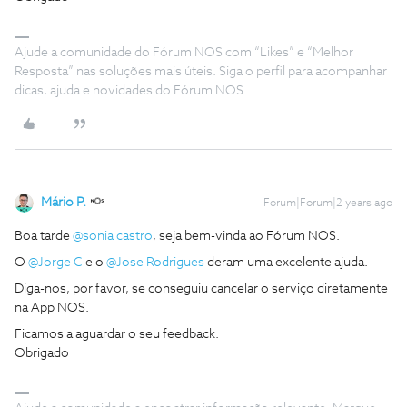
Ajude a comunidade do Fórum NOS com “Likes” e “Melhor
Resposta” nas soluções mais úteis. Siga o perfil para acompanhar
dicas, ajuda e novidades do Fórum NOS.
Mário P.
Forum|Forum|2 years ago
Boa tarde
@sonia castro
, seja bem-vinda ao Fórum NOS.
O
@Jorge C
e o
@Jose Rodrigues
deram uma excelente ajuda.
Diga-nos, por favor, se conseguiu cancelar o serviço diretamente
na App NOS.
Ficamos a aguardar o seu feedback.
Obrigado