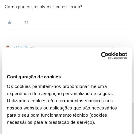
Como poderei resolver e ser ressarcido?
Mário P.
Forum|Forum|1 year ago
Bom dia,
@CARLOS SACOOR
Verificamos que o serviço foi ativo e, por isso, enviamos a 2.ª via
do contrato para o email. No entanto, e face ao que indica
Configuração de cookies
procedemos ao cancelamento do serviço que está registado com
Os cookies permitem-nos proporcionar lhe uma
o pedido n.º 1-46579049434.
experiência de navegação personalizada e segura.
Creditámos ainda o valor de uma mensalidade destes serviços, o
mesmo está registado com o número 000157284717. Vai receber
Utilizamos cookies e/ou ferramentas similares nos
no seu email os dados para pagamento da fatura número FT
nossos websites ou aplicações que são necessários
202492/2784279 com o acerto que realizámos
Precisa de ajuda?
para o seu bom funcionamento técnico (cookies
Obrigado,
necessários para a prestação de serviço).