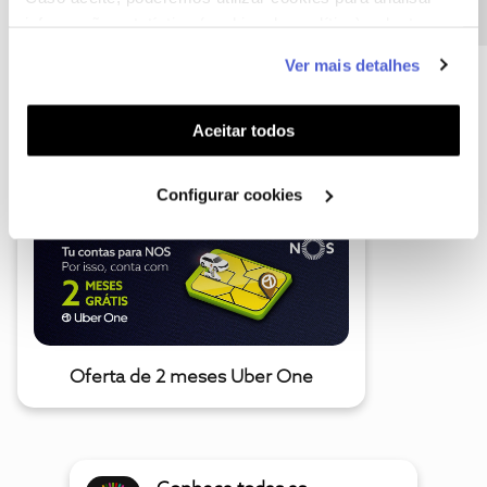
informação estatística (cookies de analítica), adaptar
este serviço às suas preferências e apresentar-lhe
Ver mais detalhes
funcionalidades (cookies de personalização e
funcionalidade) e adaptar anúncios aos seus interesses
A poupança que COMBINA
(cookies de publicidade personalizada). Pode gerir a
Aceitar todos
utilização dos cookies clicando em "
Configurar
Cookies
".
Configurar cookies
Oferta de 2 meses Uber One