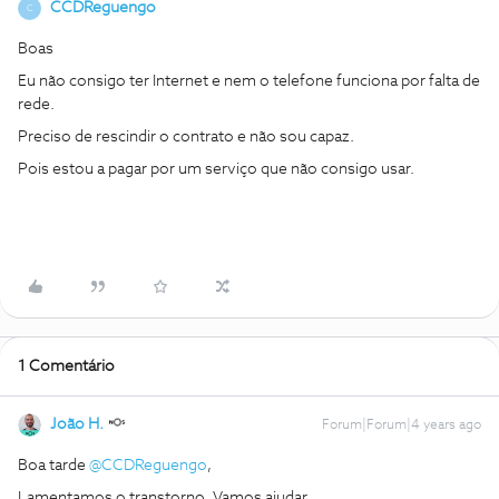
CCDReguengo
C
Boas
Eu não consigo ter Internet e nem o telefone funciona por falta de
rede.
Preciso de rescindir o contrato e não sou capaz.
Pois estou a pagar por um serviço que não consigo usar.
1 Comentário
João H.
Forum|Forum|4 years ago
Boa tarde
@CCDReguengo
,
Lamentamos o transtorno. Vamos ajudar.