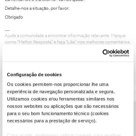
Detalhe-nos a situação, por favor.
Obrigado
Ajude a comunidade a encontrar informação relevante. Marque
como "Melhor Resposta" e faça "Like" nos melhores comentários.
Siga os perfis da moderação, através da opção "Seguir", para estar
sempre a par das ultimas novidades.
Configuração de cookies
Os cookies permitem-nos proporcionar lhe uma
experiência de navegação personalizada e segura.
Utilizamos cookies e/ou ferramentas similares nos
nossos websites ou aplicações que são necessários
Precisa de ajuda?
para o seu bom funcionamento técnico (cookies
necessários para a prestação de serviço).
Caso aceite, poderemos utilizar cookies para analisar