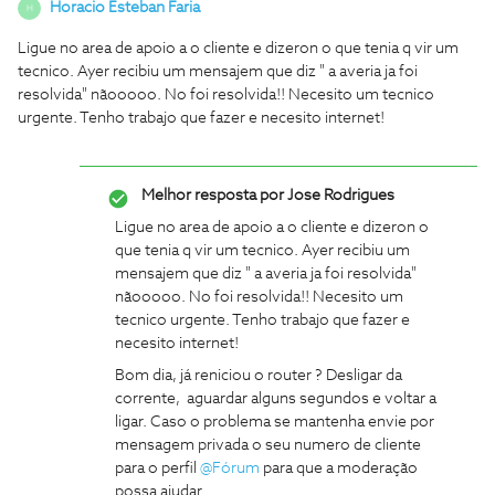
Horacio Esteban Faria
H
Ligue no area de apoio a o cliente e dizeron o que tenia q vir um
tecnico. Ayer recibiu um mensajem que diz " a averia ja foi
resolvida" nãooooo. No foi resolvida!! Necesito um tecnico
urgente. Tenho trabajo que fazer e necesito internet!
Melhor resposta por
Jose Rodrigues
Ligue no area de apoio a o cliente e dizeron o
que tenia q vir um tecnico. Ayer recibiu um
mensajem que diz " a averia ja foi resolvida"
nãooooo. No foi resolvida!! Necesito um
tecnico urgente. Tenho trabajo que fazer e
necesito internet!
Bom dia, já reniciou o router ? Desligar da
corrente, aguardar alguns segundos e voltar a
ligar. Caso o problema se mantenha envie por
mensagem privada o seu numero de cliente
para o perfil
@Fórum
para que a moderação
possa ajudar.