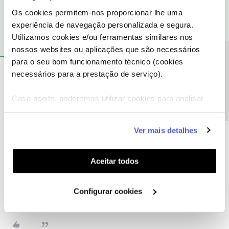
software.
Os cookies permitem-nos proporcionar lhe uma
experiência de navegação personalizada e segura.
Utilizamos cookies e/ou ferramentas similares nos
nossos websites ou aplicações que são necessários
Precisa de ajuda?
para o seu bom funcionamento técnico (cookies
necessários para a prestação de serviço).
António Ferreira Jesus Torres
Forum|Forum|3 years ago
A
. não me ajudou
Caso aceite, poderemos utilizar cookies para analisar
informação estatística (cookies de analítica), adaptar
este serviço às suas preferências e apresentar-lhe
Ver mais detalhes
funcionalidades (cookies de personalização e
funcionalidade) e adaptar anúncios aos seus interesses
(cookies de publicidade personalizada). Pode gerir a
Aceitar todos
Guimas
Forum|Forum|3 years ago
utilização dos cookies clicando em "
Configurar
. não me ajudou
Cookies
".
Configurar cookies
Qual o problema?