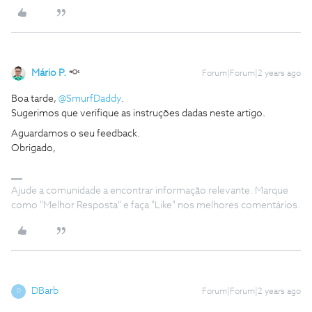
Mário P.
Forum|Forum|2 years ago
Boa tarde,
@SmurfDaddy
.
Sugerimos que verifique as instruções dadas neste artigo.
Aguardamos o seu feedback.
Obrigado,
Ajude a comunidade a encontrar informação relevante. Marque
como "Melhor Resposta" e faça "Like" nos melhores comentários.
DBarb
Forum|Forum|2 years ago
D