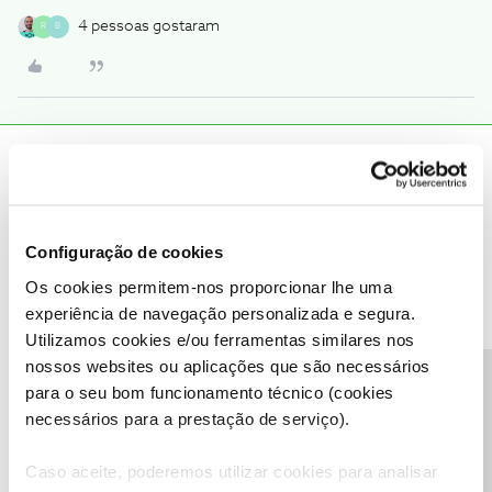
4 pessoas gostaram
R
B
João H.
Forum|Forum|3 years ago
Boa tarde
@Joao Prospero Luis
,
Agradecemos a sua mensagem e partilha do seu testemunho
Configuração de cookies
sobre este tema.
Os cookies permitem-nos proporcionar lhe uma
Iremos endereçar esta informação internamente para que seja
experiência de navegação personalizada e segura.
tida em consideração.
Utilizamos cookies e/ou ferramentas similares nos
Por favor, fale connosco se surgir algum tema.
nossos websites ou aplicações que são necessários
Obrigado
Precisa de ajuda?
para o seu bom funcionamento técnico (cookies
necessários para a prestação de serviço).
Ajude a comunidade a encontrar informação relevante. Marque
como "Melhor Resposta" e faça "Like" nos melhores comentários.
Caso aceite, poderemos utilizar cookies para analisar
Siga os perfis da moderação, através da opção "Seguir", para estar