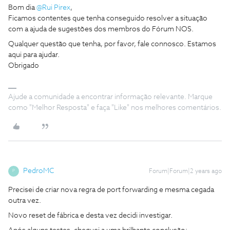
Bom dia
@Rui Pirex
,
Ficamos contentes que tenha conseguido resolver a situação
com a ajuda de sugestões dos membros do Fórum NOS.
Qualquer questão que tenha, por favor, fale connosco. Estamos
aqui para ajudar.
Obrigado
Ajude a comunidade a encontrar informação relevante. Marque
como "Melhor Resposta" e faça "Like" nos melhores comentários.
PedroMC
Forum|Forum|2 years ago
P
Precisei de criar nova regra de port forwarding e mesma cegada
outra vez.
Novo reset de fábrica e desta vez decidi investigar.