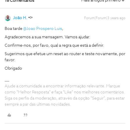
Mais antigos primeiro
18 Comentários
João H.
Forum|Forum|3 years ago
Boa tarde
@Joao Prospero Luis
,
Agradecemos a sua mensagem. Vamos ajudar.
Confirme-nos, por favo, qual a regra que está a definir.
Sugerimos que efetue um reset ao router e teste novamente, por
favor.
Obrigado
Ajude a comunidade a encontrar informação relevante. Marque
como "Melhor Resposta" e faça "Like" nos melhores comentários.
Siga os perfis da moderação, através da opção "Seguir", para estar
sempre a par das ultimas novidades.