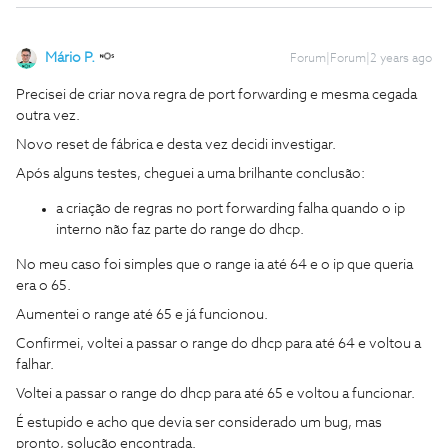
Mário P.
Forum|Forum|2 years ago
Precisei de criar nova regra de port forwarding e mesma cegada
outra vez.
Novo reset de fábrica e desta vez decidi investigar.
Após alguns testes, cheguei a uma brilhante conclusão:
a criação de regras no port forwarding falha quando o ip
interno não faz parte do range do dhcp.
No meu caso foi simples que o range ia até 64 e o ip que queria
era o 65.
Aumentei o range até 65 e já funcionou.
Confirmei, voltei a passar o range do dhcp para até 64 e voltou a
falhar.
Voltei a passar o range do dhcp para até 65 e voltou a funcionar.
É estupido e acho que devia ser considerado um bug, mas
pronto, solução encontrada.