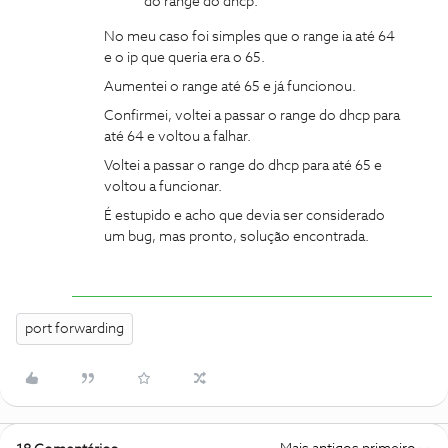
do range do dhcp.
No meu caso foi simples que o range ia até 64
e o ip que queria era o 65.
Aumentei o range até 65 e já funcionou.
Confirmei, voltei a passar o range do dhcp para
até 64 e voltou a falhar.
Voltei a passar o range do dhcp para até 65 e
voltou a funcionar.
É estupido e acho que devia ser considerado
um bug, mas pronto, solução encontrada.
port forwarding