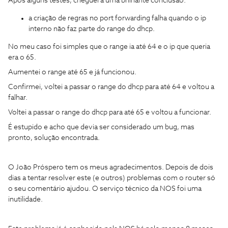
Após alguns testes, cheguei a uma brilhante conclusão:
a criação de regras no port forwarding falha quando o ip
interno não faz parte do range do dhcp.
No meu caso foi simples que o range ia até 64 e o ip que queria
era o 65.
Aumentei o range até 65 e já funcionou.
Confirmei, voltei a passar o range do dhcp para até 64 e voltou a
falhar.
Voltei a passar o range do dhcp para até 65 e voltou a funcionar.
É estupido e acho que devia ser considerado um bug, mas
pronto, solução encontrada.
O João Próspero tem os meus agradecimentos. Depois de dois
dias a tentar resolver este (e outros) problemas com o router só
o seu comentário ajudou. O serviço técnico da NOS foi uma
inutilidade.