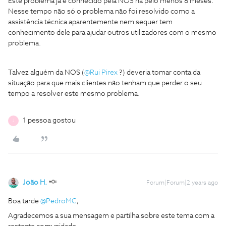
Este problema já é conhecido pela NOS há pelo menos 8 meses.
Nesse tempo não só o problema não foi resolvido como a
assistência técnica aparentemente nem sequer tem
conhecimento dele para ajudar outros utilizadores com o mesmo
problema.
Talvez alguém da NOS (
@Rui Pirex
?) deveria tomar conta da
situação para que mais clientes não tenham que perder o seu
tempo a resolver este mesmo problema.
1 pessoa gostou
J
João H.
Forum|Forum|2 years ago
Boa tarde
@PedroMC
,
Agradecemos a sua mensagem e partilha sobre este tema com a