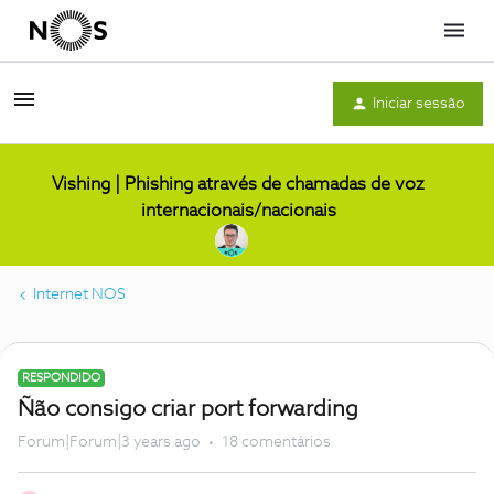
Menu
Iniciar sessão
Vishing | Phishing através de chamadas de voz
internacionais/nacionais
Internet NOS
RESPONDIDO
Ñão consigo criar port forwarding
Forum|Forum|3 years ago
18 comentários