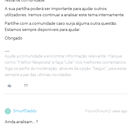
restante comunidade.
A sua partilha poderá ser importante para ajudar outros
utilizadores. Iremos continuar a analisar este tema internamente.
Partilhe com a comunidade caso surja alguma outra questão.
Estamos sempre disponíveis para ajudar.
Obrigado
Ajude a comunidade a encontrar informação relevante. Marque
como "Melhor Resposta" e faça "Like" nos melhores comentários.
Siga os perfis da moderação, através da opção "Seguir", para estar
sempre a par das ultimas novidades.
SmurfDaddy
Forum|Forum|2 years ago
S
Ainda analisam…?