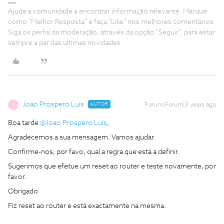
Ajude a comunidade a encontrar informação relevante. Marque
como "Melhor Resposta" e faça "Like" nos melhores comentários.
Siga os perfis da moderação, através da opção "Seguir", para estar
sempre a par das ultimas novidades.
Joao Prospero Luis
AUTOR
Forum|Forum|3 years ago
J
Boa tarde
@Joao Prospero Luis
,
Agradecemos a sua mensagem. Vamos ajudar.
Confirme-nos, por favo, qual a regra que está a definir.
Sugerimos que efetue um reset ao router e teste novamente, por
favor.
Obrigado
Fiz reset ao router e está exactamente na mesma.