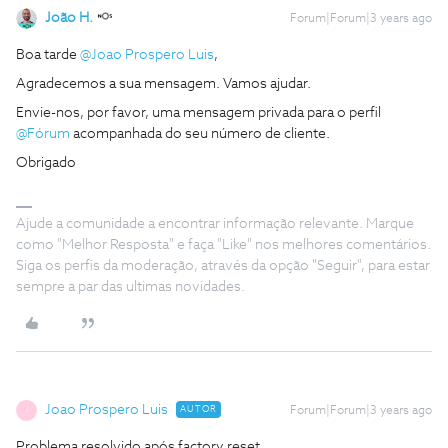
João H.
Forum|Forum|3 years ago
Boa tarde
@Joao Prospero Luis
,
Agradecemos a sua mensagem. Vamos ajudar.
Envie-nos, por favor, uma mensagem privada para o perfil
@Fórum
acompanhada do seu número de cliente.
Obrigado
Ajude a comunidade a encontrar informação relevante. Marque
como "Melhor Resposta" e faça "Like" nos melhores comentários.
Siga os perfis da moderação, através da opção "Seguir", para estar
sempre a par das ultimas novidades.
Joao Prospero Luis
AUTOR
Forum|Forum|3 years ago
J
Problema resolvido após factory reset.