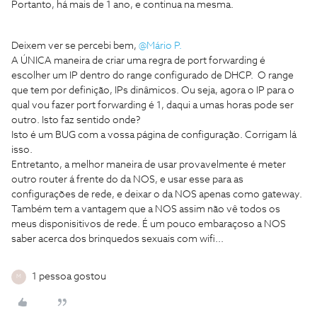
Portanto, há mais de 1 ano, e continua na mesma.
Deixem ver se percebi bem,
@Mário P.
A ÚNICA maneira de criar uma regra de port forwarding é
escolher um IP dentro do range configurado de DHCP. O range
que tem por definição, IPs dinâmicos. Ou seja, agora o IP para o
qual vou fazer port forwarding é 1, daqui a umas horas pode ser
outro. Isto faz sentido onde?
Isto é um BUG com a vossa página de configuração. Corrigam lá
isso.
Entretanto, a melhor maneira de usar provavelmente é meter
outro router á frente do da NOS, e usar esse para as
configurações de rede, e deixar o da NOS apenas como gateway.
Também tem a vantagem que a NOS assim não vê todos os
meus disponisitivos de rede. É um pouco embaraçoso a NOS
saber acerca dos brinquedos sexuais com wifi...
1 pessoa gostou
M