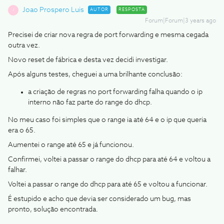
Joao Prospero Luis
AUTOR
RESPOSTA
J
Forum|Forum|3 years ago
Precisei de criar nova regra de port forwarding e mesma cegada
outra vez.
Novo reset de fábrica e desta vez decidi investigar.
Após alguns testes, cheguei a uma brilhante conclusão:
a criação de regras no port forwarding falha quando o ip
interno não faz parte do range do dhcp.
No meu caso foi simples que o range ia até 64 e o ip que queria
era o 65.
Aumentei o range até 65 e já funcionou.
Confirmei, voltei a passar o range do dhcp para até 64 e voltou a
falhar.
Voltei a passar o range do dhcp para até 65 e voltou a funcionar.
É estupido e acho que devia ser considerado um bug, mas
pronto, solução encontrada.