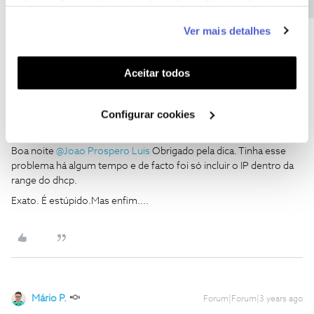
informação estatística (cookies de analítica), adaptar
sempre a par das ultimas novidades.
este serviço às suas preferências e apresentar-lhe
Ver mais detalhes
funcionalidades (cookies de personalização e
1 pessoa gostou
R
funcionalidade) e adaptar anúncios aos seus interesses
(cookies de publicidade personalizada). Pode gerir a
Aceitar todos
utilização dos cookies clicando em "
Configurar
Cookies
".
Configurar cookies
Rui Pirex
Forum|Forum|3 years ago
R
Boa noite
@Joao Prospero Luis
Obrigado pela dica. Tinha esse
problema há algum tempo e de facto foi só incluir o IP dentro da
range do dhcp.
Exato. É estúpido.Mas enfim....
Mário P.
Forum|Forum|3 years ago