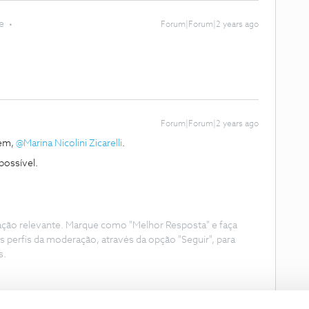
e
Forum|Forum|2 years ago
Forum|Forum|2 years ago
gem,
@Marina Nicolini Zicarelli
.
possível.
ação relevante. Marque como "Melhor Resposta" e faça
s perfis da moderação, através da opção "Seguir", para
s.