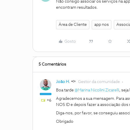
Não consigo associar os serviços na app
encontram resultados.
Área de Cliente
app nos
Associ
Gosto
5 Comentários
João H.
Gestor da comunidade
Boa tarde
@Marina Nicolini Zicarelli
, sej
Agradecemos a sua mensagem. Para asso
+6
NOS ID e depois fazer a associação dos
Diga-nos, por favor, se conseguiu associ
Obrigado