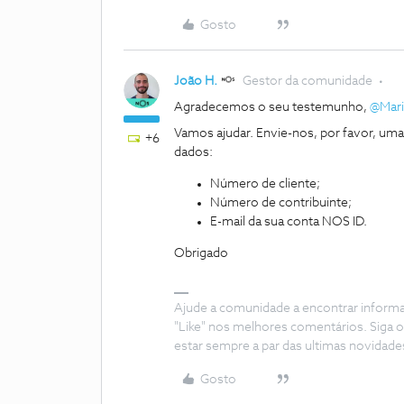
Gosto
João H.
Gestor da comunidade
Agradecemos o seu testemunho,
@Marin
Vamos ajudar. Envie-nos, por favor, um
+6
dados:
Número de cliente;
Número de contribuinte;
E-mail da sua conta NOS ID.
Obrigado
Ajude a comunidade a encontrar inform
"Like" nos melhores comentários. Siga o
estar sempre a par das ultimas novidade
Gosto