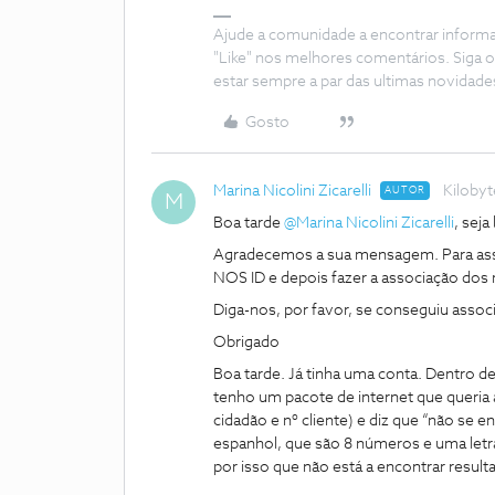
Ajude a comunidade a encontrar inform
"Like" nos melhores comentários. Siga o
estar sempre a par das ultimas novidade
Gosto
Marina Nicolini Zicarelli
Kilobyt
AUTOR
M
Boa tarde
@Marina Nicolini Zicarelli
, sej
Agradecemos a sua mensagem. Para asso
NOS ID e depois fazer a associação dos
Diga-nos, por favor, se conseguiu associ
Obrigado
Boa tarde. Já tinha uma conta. Dentro d
tenho um pacote de internet que queria 
cidadão e nº cliente) e diz que “não se
espanhol, que são 8 números e uma letra
por isso que não está a encontrar resul