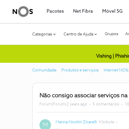
Pacotes
Net Fibra
Móvel 5G
Grupos
As
Categorias
Centro de Ajuda
Vishing | Phish
Comunidade
Produtos e serviços
Internet NOS
Não consigo associar serviços na
Forum|Forum|2 years ago
5 comentários
10
Marina Nicolini Zicarelli
Kilobyte
M