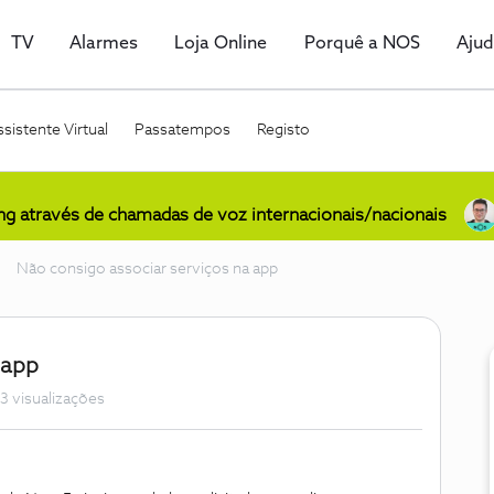
TV
Alarmes
Loja Online
Porquê a NOS
Aju
sistente Virtual
Passatempos
Registo
ing através de chamadas de voz internacionais/nacionais
Não consigo associar serviços na app
 app
3 visualizações