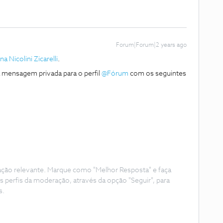
Forum|Forum|2 years ago
a Nicolini Zicarelli
.
a mensagem privada para o perfil
@Fórum
com os seguintes
ação relevante. Marque como "Melhor Resposta" e faça
s perfis da moderação, através da opção "Seguir", para
s.