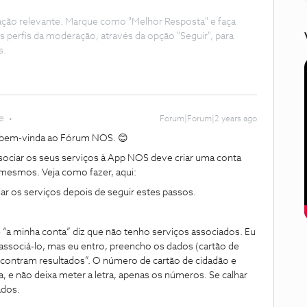
ação relevante. Marque como "Melhor Resposta" e faça
s perfis da moderação, através da opção "Seguir", para
s.
e
Forum|Forum|2 years ago
a bem-vinda ao Fórum NOS. 😊
ciar os seus serviços à App NOS deve criar uma conta
 mesmos. Veja como fazer, aqui:
ar os serviços depois de seguir estes passos.
e “a minha conta” diz que não tenho serviços associados. Eu
associá-lo, mas eu entro, preencho os dados (cartão de
 encontram resultados”. O número de cartão de cidadão e
, e não deixa meter a letra, apenas os números. Se calhar
tados.