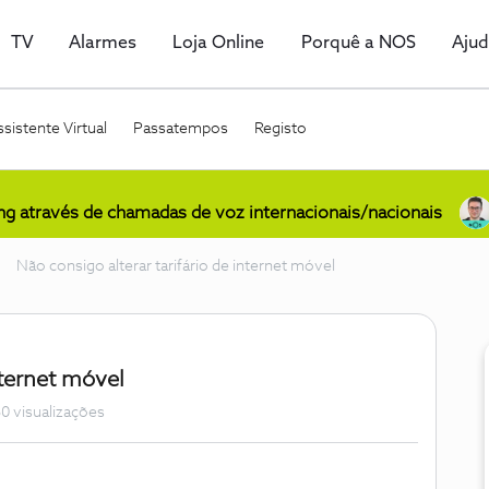
TV
Alarmes
Loja Online
Porquê a NOS
Aju
sistente Virtual
Passatempos
Registo
ing através de chamadas de voz internacionais/nacionais
Não consigo alterar tarifário de internet móvel
nternet móvel
0 visualizações