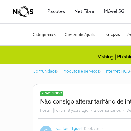
Pacotes
Net Fibra
Móvel 5G
Grupos
As
Categorias
Centro de Ajuda
Vishing | Phish
Comunidade
Produtos e serviços
Internet NOS
RESPONDIDO
Não consigo alterar tarifário de i
Forum|Forum|8 years ago
2 comentários
36
Carlos Miguel
Kilobyte