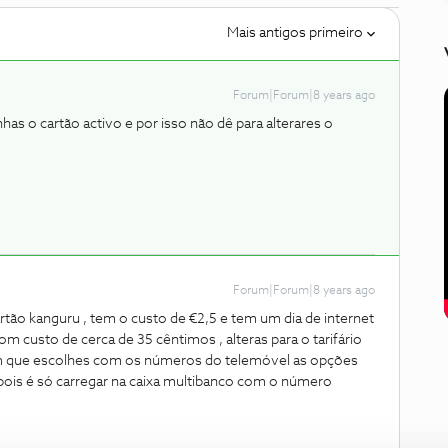
Mais antigos primeiro
Forum|Forum|8 years ago
has o cartão activo e por isso não dê para alterares o
Forum|Forum|8 years ago
tão kanguru , tem o custo de €2,5 e tem um dia de internet
om custo de cerca de 35 cêntimos , alteras para o tarifário
a em que escolhes com os números do telemóvel as opções
Depois é só carregar na caixa multibanco com o número