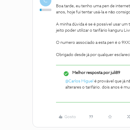
C
Boa tarde, eu tenho uma pen de interne
anos, hoje fui tentar usá-la e não consigo 
A minha dúvida é se é possível usar um t
jeito poder utilizar o tarifário kanguru Li
O numero associado a esta pen é o 9X
Obrigado desde já por qualquer esclare
Melhor resposta por
juli89
@Carlos Miguel
é provável que já nã
alterares o tarifário. dois anos é m
Gosto