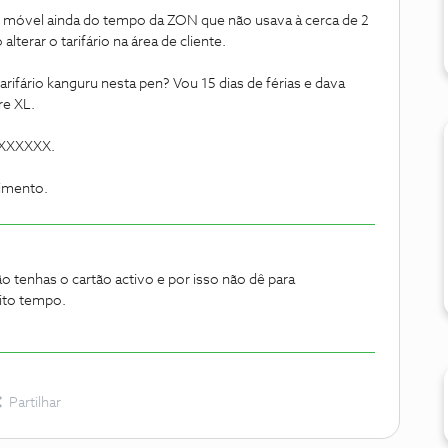
t móvel ainda do tempo da ZON que não usava à cerca de 2
alterar o tarifário na área de cliente.
arifário kanguru nesta pen? Vou 15 dias de férias e dava
vre XL.
XXXXXXX.
cimento.
o tenhas o cartão activo e por isso não dê para
uito tempo.
Partilhar