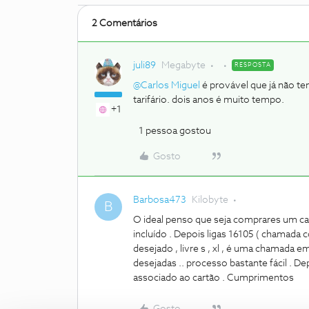
2 Comentários
juli89
Megabyte
RESPOSTA
@Carlos Miguel
é provável que já não ten
tarifário. dois anos é muito tempo.
+1
1 pessoa gostou
Gosto
Barbosa473
Kilobyte
B
O ideal penso que seja comprares um car
incluído . Depois ligas 16105 ( chamada c
desejado , livre s , xl , é uma chamad
desejadas .. processo bastante fácil . 
associado ao cartão . Cumprimentos