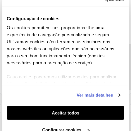
Mário P.
Forum|Forum|5 years ago
Configuração de cookies
Olá
@frvictor
,
Os cookies permitem-nos proporcionar lhe uma
experiência de navegação personalizada e segura.
Para podermos ajudar, pedimos que nos envie uma mensagem
privada com o seu número de cliente ou número de contribuinte
Utilizamos cookies e/ou ferramentas similares nos
para o perfil
@Fórum
, por favor.
nossos websites ou aplicações que são necessários
Obrigado
Precisa de ajuda?
para o seu bom funcionamento técnico (cookies
necessários para a prestação de serviço).
Ajude a comunidade a encontrar informação relevante. Marque
Caso aceite, poderemos utilizar cookies para analisar
como "Melhor Resposta" e faça "Like" nos melhores comentários.
informação estatística (cookies de analítica), adaptar
este serviço às suas preferências e apresentar-lhe
Ver mais detalhes
funcionalidades (cookies de personalização e
funcionalidade) e adaptar anúncios aos seus interesses
(cookies de publicidade personalizada). Pode gerir a
Aceitar todos
utilização dos cookies clicando em "
Configurar
Cookies
".
Configurar cookies