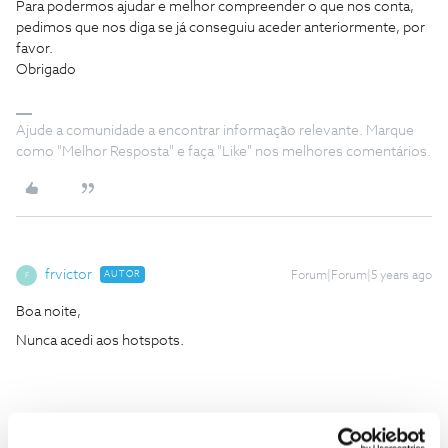
Para podermos ajudar e melhor compreender o que nos conta,
pedimos que nos diga se já conseguiu aceder anteriormente, por
favor.
Obrigado
Ajude a comunidade a encontrar informação relevante. Marque
como "Melhor Resposta" e faça "Like" nos melhores comentários.
frvictor
AUTOR
Forum|Forum|5 years ago
F
Boa noite,
Nunca acedi aos hotspots.