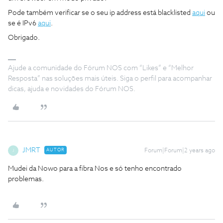
Pode também verificar se o seu ip address está blacklisted
aqui
ou
se é IPv6
aqui
.
Obrigado.
Ajude a comunidade do Fórum NOS com “Likes” e “Melhor
Resposta” nas soluções mais úteis. Siga o perfil para acompanhar
dicas, ajuda e novidades do Fórum NOS.
JMRT
AUTOR
Forum|Forum|2 years ago
J
Mudei da Nowo para a fibra Nos e só tenho encontrado
problemas.