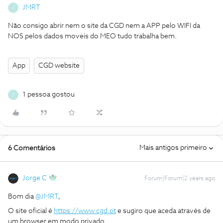
JMRT
J
Não consigo abrir nem o site da CGD nem a APP pelo WIFI da
NOS pelos dados moveis do MEO tudo trabalha bem.
App
CGD website
1 pessoa gostou
J
Mais antigos primeiro
6 Comentários
Jorge C
Forum|Forum|2 years ago
Bom dia
@JMRT
,
O site oficial é
https://www.cgd.pt
e sugiro que aceda através de
um browser em modo privado.