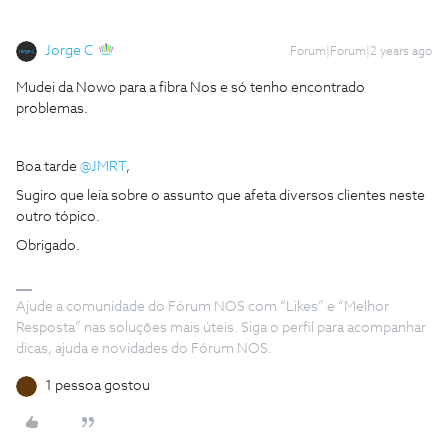
Jorge C
Forum|Forum|2 years ago
Mudei da Nowo para a fibra Nos e só tenho encontrado
problemas.
Boa tarde
@JMRT
,
Sugiro que leia sobre o assunto que afeta diversos clientes neste
outro tópico.
Obrigado.
Ajude a comunidade do Fórum NOS com “Likes” e “Melhor
Resposta” nas soluções mais úteis. Siga o perfil para acompanhar
dicas, ajuda e novidades do Fórum NOS.
1 pessoa gostou