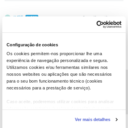
JMRT
AUTOR
Forum|Forum|2 years ago
J
Neste momento o problema está resolvido e suponho que por
intervenção da area tecnica da NOS porque eu não fiz nada.
Configuração de cookies
Os cookies permitem-nos proporcionar lhe uma
experiência de navegação personalizada e segura.
Utilizamos cookies e/ou ferramentas similares nos
nossos websites ou aplicações que são necessários
Jorge C
Forum|Forum|2 years ago
Precisa de ajuda?
para o seu bom funcionamento técnico (cookies
@JMRT
agradeço o seu feedback sobre a situação.
necessários para a prestação de serviço).
Os testemunhos da comunidade são importantes.
Obrigado.
Caso aceite, poderemos utilizar cookies para analisar
informação estatística (cookies de analítica), adaptar
este serviço às suas preferências e apresentar-lhe
Ajude a comunidade do Fórum NOS com “Likes” e “Melhor
Ver mais detalhes
funcionalidades (cookies de personalização e
Resposta” nas soluções mais úteis. Siga o perfil para acompanhar