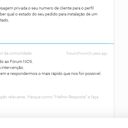
agem privada o seu numero de cliente para o perfil
er qual o estado do seu pedido para instalação de um
ctado.
or da comunidade
Forum|Forum|3 years ago
ndo ao Fórum NOS.
 intervenção.
m e respondermos o mais rápido que nos for possível.
ação relevante. Marque como "Melhor Resposta" e faça