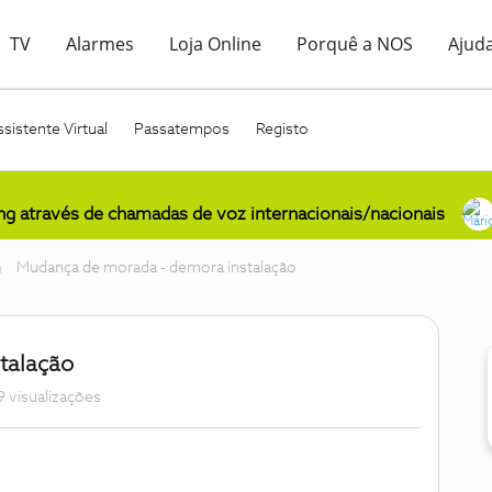
TV
Alarmes
Loja Online
Porquê a NOS
Ajud
sistente Virtual
Passatempos
Registo
ing através de chamadas de voz internacionais/nacionais
Mudança de morada - demora instalação
talação
9 visualizações