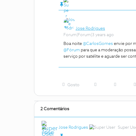
Jose Rodrigues
Forum|Forum|3 years ago
Boa noite
@CarlosGomes
envie por m
@Fórum
para que a moderação possa 
serviço por satélite e aguarde ser con
Gosto
2 Comentários
Jose Rodrigues
Super Us