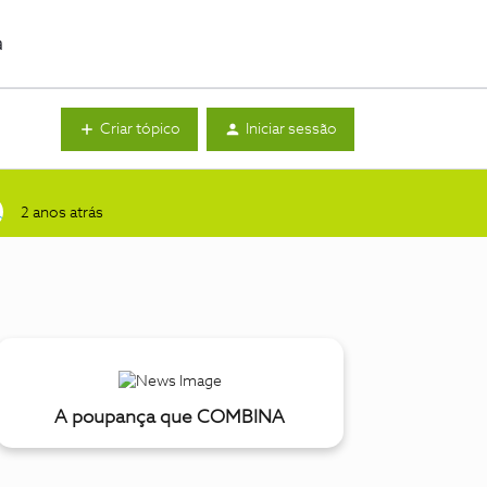
a
Criar tópico
Iniciar sessão
2 anos atrás
A poupança que COMBINA