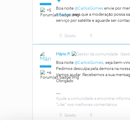
Boa noite
@CarlosGomes
envie por mens
+5
@Fórum
para que a moderação possa sab
serviço por satélite e aguarde ser conta
Gosto
Mário P.
Gest
Boa noite
@CarlosGomes
, seja bem-vi
Pedimos desculpa pela demora na nossa
+6
Vamos ajudar. Recebemos a sua mensage
Obrigado
Ajude a comunidade a encontrar inform
"Like" nos melhores comentários.
Gosto