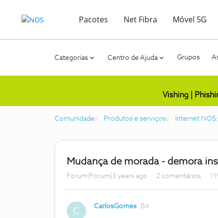
Pacotes
Net Fibra
Móvel 5G
Grupos
As
Categorias
Centro de Ajuda
Vishing | Phish
Comunidade
Produtos e serviços
Internet NOS
Mudança de morada - demora ins
Forum|Forum|3 years ago
2 comentários
11
CarlosGomes
Bit
C