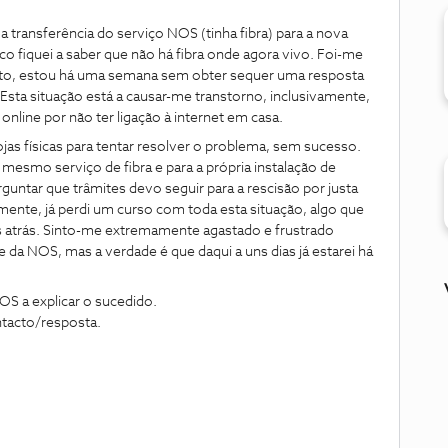
a transferência do serviço NOS (tinha fibra) para a nova
co fiquei a saber que não há fibra onde agora vivo. Foi-me
anto, estou há uma semana sem obter sequer uma resposta
. Esta situação está a causar-me transtorno, inclusivamente,
 online por não ter ligação à internet em casa.
jas físicas para tentar resolver o problema, sem sucesso.
esmo serviço de fibra e para a própria instalação de
guntar que trâmites devo seguir para a rescisão por justa
ente, já perdi um curso com toda esta situação, algo que
 atrás. Sinto-me extremamente agastado e frustrado
 da NOS, mas a verdade é que daqui a uns dias já estarei há
OS a explicar o sucedido.
tacto/resposta.